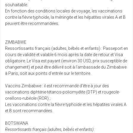
souhaitable.
En fonction des conditions locales de voyage, les vaccinations
contre la fièvre typhoïde, la méningite et les hépatites virales A et B
peuvent être recommandées.
ZIMBABWE
Ressortissants français (adultes, bébés et enfants) : Passeport en
cours de validité et valable 6 mois après la date de retour et Visa
obligatoire. Le Visa est payant (environ 30 USD, prix susceptible de
changement) et peut être délivré soit à l'ambassade du Zimbabwe
à Paris, soit aux points d'entrée sur le territoire.
Vaccins Zimbabwe : il est recommandé d'être à jour des
vaccinations diphtérie-tétanos-poliomyélite (DTP) et rougeole-
oreillons-rubéole (ROR) ;
Les vaccinations contre la fièvre typhoïde et les hépatites virales A
et B sont recommandées.
BOTSWANA
Ressortissants français (adultes, bébés et enfants) :