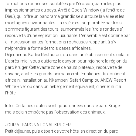
formations rocheuses sculptées par l'érosion, parmi les plus
impressionnantes du pays. Arrêt à God's Window (la fenêtre de
Dieu), qui offre un panorama grandiose sur toute la vallée et les
montagnes environnantes. La rivière est surplombée par trois
sommets figurant des tours, surnommés les "trois rondavels",
recouverts d'une végétation luxuriante. L'ensemble est dominé par
d'impressionnantes formations rocheuses rappelant à s'y
méprendre la forme de trois cases africaines.
Déjeuner au Kadisi Restaurant ou dans un établissement similaire.
L'après-midi, vous quitterez le canyon pour rejoindre la région du
parc Kruger. Cette vaste zone de hauts plateaux, recouverte de
savane, abrite les grands animaux emblématiques du continent
africain. Installation au Nkambeni Safari Camp ou ANEW Resort
White River ou dans un hébergement équivalent, dîner et nuit à
l'hôtel.
Info : Certaines routes sont goudronnées dans le parc Kruger
mais cela n'empêche pas l'observation des animaux.
JOUR 5 : PARC NATIONAL KRUGER
Petit déjeuner, puis départ de votre hôtel en direction du parc