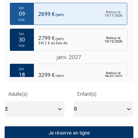
lun.
Retour le
09
2699 €
/pers.
19/11/2026
nov.
lun.
2799 €
Retour le
30
/pers.
10/12/2026
3412 € au lieu de
nov.
janv. 2027
lun.
Retour le
18
3299 €
/pers.
28/01/2027
janv.
févr. 2027
Adulte(s)
Enfant(s)
lun.
Retour le
01
3299 €
/pers.
11/02/2027
févr.
mar.
Je réserve en ligne
Retour le
23
3399 €
/pers.
05/03/2027