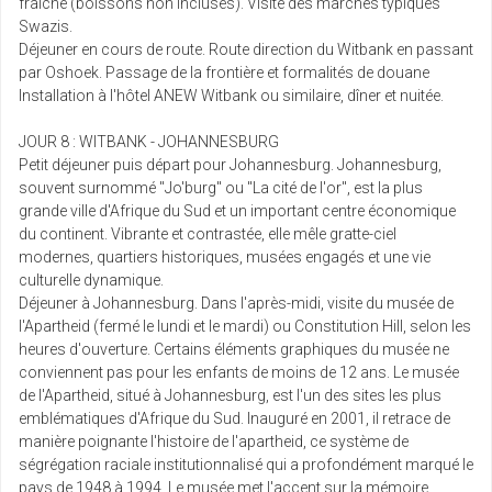
fraîche (boissons non incluses). Visite des marches typiques
Swazis.
Déjeuner en cours de route. Route direction du Witbank en passant
par Oshoek. Passage de la frontière et formalités de douane
Installation à l'hôtel ANEW Witbank ou similaire, dîner et nuitée.
JOUR 8 : WITBANK - JOHANNESBURG
Petit déjeuner puis départ pour Johannesburg. Johannesburg,
souvent surnommé "Jo'burg" ou "La cité de l'or", est la plus
grande ville d'Afrique du Sud et un important centre économique
du continent. Vibrante et contrastée, elle mêle gratte-ciel
modernes, quartiers historiques, musées engagés et une vie
culturelle dynamique.
Déjeuner à Johannesburg. Dans l'après-midi, visite du musée de
l'Apartheid (fermé le lundi et le mardi) ou Constitution Hill, selon les
heures d'ouverture. Certains éléments graphiques du musée ne
conviennent pas pour les enfants de moins de 12 ans. Le musée
de l'Apartheid, situé à Johannesburg, est l'un des sites les plus
emblématiques d'Afrique du Sud. Inauguré en 2001, il retrace de
manière poignante l'histoire de l'apartheid, ce système de
ségrégation raciale institutionnalisé qui a profondément marqué le
pays de 1948 à 1994. Le musée met l'accent sur la mémoire,