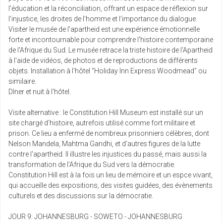
l'éducation et la réconciliation, offrant un espace de réflexion sur
l'injustice, les droites de l'homme et l'importance du dialogue.
Visiter le musée de l'apartheid est une expérience émotionnelle
forte et incontournable pour comprendre l'histoire contemporaine
de l'Afrique du Sud. Le musée retrace la triste histoire de l'Apartheid
à l'aide de vidéos, de photos et de reproductions de différents
objets. Installation à l'hôtel "Holiday Inn Express Woodmead" ou
similaire.
Dîner et nuit à l'hôtel.
Visite alternative : le Constitution Hill Museum est installé sur un
site chargé d'histoire, autrefois utilisé comme fort militaire et
prison. Ce lieu a enfermé de nombreux prisonniers célèbres, dont
Nelson Mandela, Mahtma Gandhi, et d'autres figures de la lutte
contre l'apartheid. Il illustre les injustices du passé, mais aussi la
transformation de l'Afrique du Sud vers la démocratie.
Constitution Hill est à la fois un lieu de mémoire et un espce vivant,
qui accueille des expositions, des visites guidées, des évènements
culturels et des discussions sur la démocratie.
JOUR 9: JOHANNESBURG - SOWETO - JOHANNESBURG