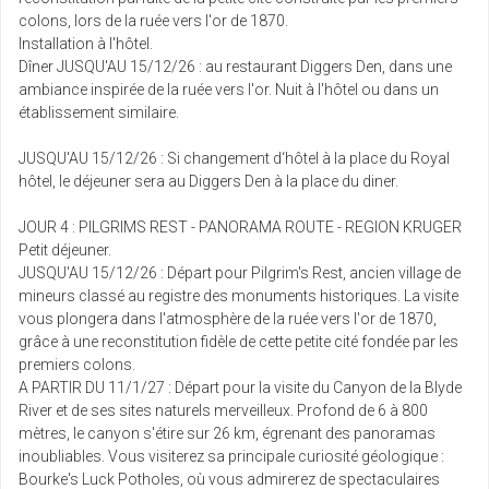
colons, lors de la ruée vers l'or de 1870.
Installation à l'hôtel.
Dîner JUSQU'AU 15/12/26 : au restaurant Diggers Den, dans une
ambiance inspirée de la ruée vers l'or. Nuit à l'hôtel ou dans un
établissement similaire.
JUSQU'AU 15/12/26 : Si changement d‘hôtel à la place du Royal
hôtel, le déjeuner sera au Diggers Den à la place du diner.
JOUR 4 : PILGRIMS REST - PANORAMA ROUTE - REGION KRUGER
Petit déjeuner.
JUSQU'AU 15/12/26 : Départ pour Pilgrim's Rest, ancien village de
mineurs classé au registre des monuments historiques. La visite
vous plongera dans l'atmosphère de la ruée vers l'or de 1870,
grâce à une reconstitution fidèle de cette petite cité fondée par les
premiers colons.
A PARTIR DU 11/1/27 : Départ pour la visite du Canyon de la Blyde
River et de ses sites naturels merveilleux. Profond de 6 à 800
mètres, le canyon s'étire sur 26 km, égrenant des panoramas
inoubliables. Vous visiterez sa principale curiosité géologique :
Bourke's Luck Potholes, où vous admirerez de spectaculaires