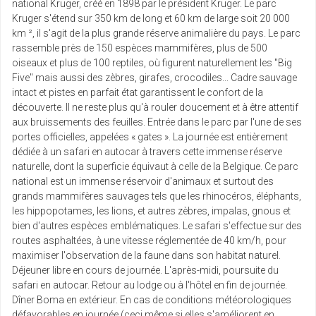
national Kruger, créé en 1898 par le président Kruger. Le parc
Kruger s'étend sur 350 km de long et 60 km de large soit 20 000
km ², il s'agit de la plus grande réserve animalière du pays. Le parc
rassemble près de 150 espèces mammifères, plus de 500
oiseaux et plus de 100 reptiles, où figurent naturellement les "Big
Five" mais aussi des zèbres, girafes, crocodiles... Cadre sauvage
intact et pistes en parfait état garantissent le confort de la
découverte. Il ne reste plus qu'à rouler doucement et à être attentif
aux bruissements des feuilles. Entrée dans le parc par l'une de ses
portes officielles, appelées « gates ». La journée est entièrement
dédiée à un safari en autocar à travers cette immense réserve
naturelle, dont la superficie équivaut à celle de la Belgique. Ce parc
national est un immense réservoir d'animaux et surtout des
grands mammifères sauvages tels que les rhinocéros, éléphants,
les hippopotames, les lions, et autres zèbres, impalas, gnous et
bien d'autres espèces emblématiques. Le safari s'effectue sur des
routes asphaltées, à une vitesse réglementée de 40 km/h, pour
maximiser l'observation de la faune dans son habitat naturel.
Déjeuner libre en cours de journée. L'après-midi, poursuite du
safari en autocar. Retour au lodge ou à l'hôtel en fin de journée.
Dîner Boma en extérieur. En cas de conditions météorologiques
défavorables en journée (ceci même si elles s'améliorent en