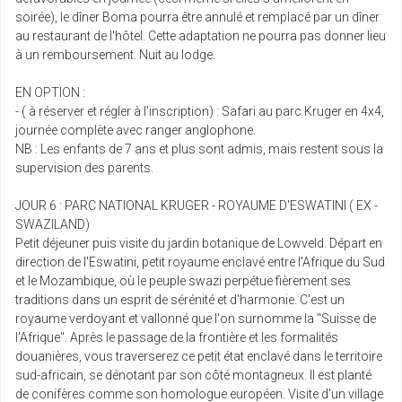
soirée), le dîner Boma pourra être annulé et remplacé par un dîner
au restaurant de l'hôtel. Cette adaptation ne pourra pas donner lieu
à un remboursement. Nuit au lodge.
EN OPTION :
- ( à réserver et régler à l'inscription) : Safari au parc Kruger en 4x4,
journée complète avec ranger anglophone.
NB : Les enfants de 7 ans et plus sont admis, mais restent sous la
supervision des parents.
JOUR 6 : PARC NATIONAL KRUGER - ROYAUME D'ESWATINI ( EX -
SWAZILAND)
Petit déjeuner puis visite du jardin botanique de Lowveld. Départ en
direction de l'Eswatini, petit royaume enclavé entre l'Afrique du Sud
et le Mozambique, où le peuple swazi perpétue fièrement ses
traditions dans un esprit de sérénité et d'harmonie. C'est un
royaume verdoyant et vallonné que l'on surnomme la "Suisse de
l'Afrique". Après le passage de la frontière et les formalités
douanières, vous traverserez ce petit état enclavé dans le territoire
sud-africain, se dénotant par son côté montagneux. Il est planté
de conifères comme son homologue européen. Visite d'un village