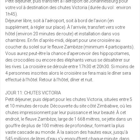
Petit déjeuner, puis transfert à l'aéroport de Johannesburg pour
votre vol à destination des chutes Victoria (durée du vol : environ
1h45).
Déjeuner libre, soit à l'aéroport, soit à bord de l'avion (en
supplément, à régler sur place). À l'arrivée, transfert vers votre
hôtel (environ 20 minutes de route) et installation dans vos
chambres. En fin d'après-midi, départ pour une croisière au
coucher du soleil sur le fleuve Zambèze (minimum 4 participants).
Vous aurez peut-être la chance d'apercevoir des hippopotames,
des crocodiles ou encore des éléphants venus se désaltérer sur
les rives. La croisière se déroule entre 17h30 et 20h30. Si moins de
4 personnes inscrites alors le croisière se fera mais le dîner sera
effectué à l'hôtel. Retour à l'hôtel, dîner et nuit.
JOUR 11: CHUTES VICTORIA
Petit déjeuner, puis départ pour les chutes Victoria, situées entre 5
et 10 minutes de route. Découverte du site côté Zimbabwe, où les
chutes impressionnent par leur puissance et leur beauté. À cet
endroit, le fleuve Zambèze, large de 1 668 mètres, se jette dans un
gouffre de plus de 100 mètres de profondeur, formant la plus
vaste cascade au monde. À la saison des hautes eaux, jusqu'à
545 millions de litres d'eau s'y engouffrent chaque minute, dans