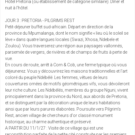
Hotel Pretoria (ou établissement de catégorie similaire). Dîner et
nuit à l'hôtel.
JOUR 3 : PRETORIA - PILGRIMS REST
Petit-déjeuner buffet sud-africain. Départ en direction de la
province du Mpumalanga, dont le nom signifie « lieu où le soleil se
lève » dans quatre langues locales (Swazi, Xhosa, Ndebele et
Zoulou). Vous traverserez une région aux paysages vallonnés,
parsemée de vergers, de rivières et de champs de fruits à perte de
vue.
En cours de route, arrêt à Corn & Cob, une ferme typique où vous
déjeunerez. Vous y découvrirez les maisons traditionnelles et l'art
coloré du peuple Ndébélé. Les femmes, vêtues de leurs
couvertures ornées de motifs géométriques vifs, vous dévoileront
leur riche culture. Les Ndébélés, membres du groupe Nguni, vivent
principalement dans la province du Nord, aux abords de Pretoria,
et se distinguent par la décoration unique de leurs habitations
ainsi que par leurs parures élaborées. Poursuite vers Pilgrim's
Rest, ancien village de chercheurs d'or classé monument
historique, au charme authentique et préservé.
A PARTIR DU 11/1/27 : Visite de ce village qui est une
reconstitution parfaite de la petite cité construite par les premiers