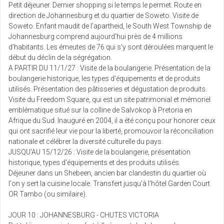
Petit déjeuner. Dernier shopping si le temps le permet. Route en
direction de Johannesburg et du quartier de Soweto. Visite de
Soweto. Enfant maudit de l'apartheid, le South West Township de
Johannesburg comprend aujourd'hui près de 4 millions
d'habitants. Les émeutes de 76 qui s'y sont déroulées marquent le
début du déclin de la ségrégation.
A PARTIR DU 11/1/27 : Visite de la boulangerie. Présentation de la
boulangerie historique, les types d'équipements et de produits
utilisés. Présentation des pâtisseries et dégustation de produits.
Visite du Freedom Square, qui est un site patrimonial et mémoriel
emblématique situé sur la colline de Salvokop à Pretoria en
Afrique du Sud. Inauguré en 2004, il a été conçu pour honorer ceux
qui ont sacrifié leur vie pour la liberté, promouvoir la réconciliation
nationale et célébrer la diversité culturelle du pays.
JUSQU'AU 15/12/26 : Visite de la boulangerie, présentation
historique, types d'équipements et des produits utilisés.
Déjeuner dans un Shebeen, ancien bar clandestin du quartier où
l'on y sert la cuisine locale. Transfert jusqu'à l'hôtel Garden Court
OR Tambo (ou similaire).
JOUR 10 : JOHANNESBURG - CHUTES VICTORIA