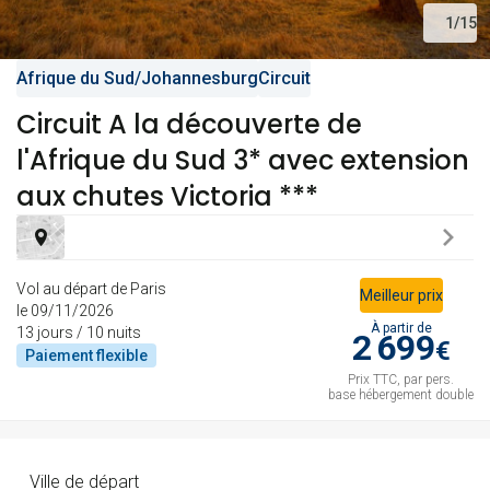
1
/
15
Afrique du Sud
/
Johannesburg
Circuit
Circuit A la découverte de
l'Afrique du Sud 3* avec extension
aux chutes Victoria ***
Vol au départ de Paris
Meilleur prix
le 09/11/2026
À partir de
13 jours / 10 nuits
2 699
€
Paiement
flexible
Prix TTC, par pers.
base hébergement double
Ville de départ