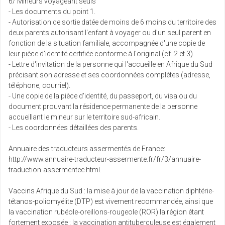
6/ Mineurs voyageant seuls
- Les documents du point 1.
- Autorisation de sortie datée de moins de 6 moins du territoire des
deux parents autorisant l'enfant à voyager ou d'un seul parent en
fonction de la situation familiale, accompagnée d'une copie de
leur pièce d'identité certifiée conforme à l'original (cf. 2 et 3).
- Lettre d'invitation de la personne qui l'accueille en Afrique du Sud
précisant son adresse et ses coordonnées complètes (adresse,
téléphone, courriel).
- Une copie de la pièce d'identité, du passeport, du visa ou du
document prouvant la résidence permanente de la personne
accueillant le mineur sur le territoire sud-africain.
- Les coordonnées détaillées des parents.
Annuaire des traducteurs assermentés de France:
http://www.annuaire-traducteur-assermente.fr/fr/3/annuaire-
traduction-assermentee.html.
Vaccins Afrique du Sud : la mise à jour de la vaccination diphtérie-
tétanos-poliomyélite (DTP) est vivement recommandée, ainsi que
la vaccination rubéole-oreillons-rougeole (ROR) la région étant
fortement exposée ; la vaccination antituberculeuse est également