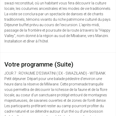
swazi reconstitué, où un habitant vous fera découvrir la culture
locale, les coutumes ancestrales et les modes de vie traditionnels.
La visite se conclura par un spectacle de danses et de chants
traditionnels, témoins vivants du riche patrimoine culturel du pays.
Déjeuner buffet prévu au cours de l'excursion. L'après-midi,
passage de la frontière et poursuite de la route à travers la "Happy
Valley", nom donné à la région au sud de Mbabane, vers Manzini.
Installation et dîner à l'hôtel.
Votre programme (Suite)
JOUR 7 : ROYAUME D'ESWATINI ( EX - SWAZILAND) - WITBANK
Petit déjeuner. Départ pour une balade pédestre d'environ une
heure dans la réserve de Mlilwane. Cette promenade tranquille
vous permettra de découvrir la richesse de la faune et de la flore
locale, au coeur d'un sanctuaire protégé entouré de montagnes
majestueuses, de savanes ouvertes et de zones de forêt dense.
Les participants préférant rester au camp pourront profiter du
cadre naturel et se détendre autour d'un thé ou d'une boisson