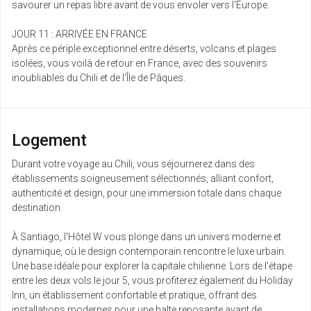
savourer un repas libre avant de vous envoler vers l'Europe.
Retour le
08
9632 €
/pers.
17/04/2027
avr.
JOUR 11 : ARRIVÉE EN FRANCE
Après ce périple exceptionnel entre déserts, volcans et plages
ven.
isolées, vous voilà de retour en France, avec des souvenirs
Retour le
09
9681 €
/pers.
18/04/2027
inoubliables du Chili et de l'Île de Pâques.
avr.
sam.
Retour le
10
9697 €
/pers.
19/04/2027
Logement
avr.
Durant votre voyage au Chili, vous séjournerez dans des
lun.
établissements soigneusement sélectionnés, alliant confort,
Retour le
12
9658 €
/pers.
21/04/2027
authenticité et design, pour une immersion totale dans chaque
avr.
destination.
mar.
À Santiago, l'Hôtel W vous plonge dans un univers moderne et
Retour le
13
9737 €
/pers.
22/04/2027
dynamique, où le design contemporain rencontre le luxe urbain.
avr.
Une base idéale pour explorer la capitale chilienne. Lors de l'étape
entre les deux vols le jour 5, vous profiterez également du Holiday
mer.
Inn, un établissement confortable et pratique, offrant des
Retour le
14
9743 €
/pers.
23/04/2027
installations modernes pour une halte reposante avant de