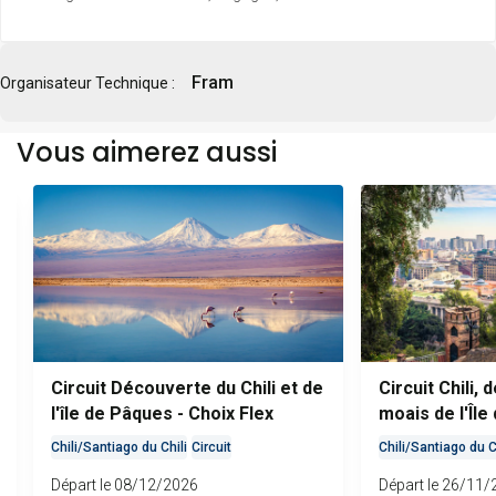
Fram
Organisateur Technique :
Vous aimerez aussi
Circuit Découverte du Chili et de
Circuit Chili,
l'île de Pâques - Choix Flex
moais de l'Îl
(maximum 16 p
Chili
/
Santiago du Chili
Circuit
Chili
/
Santiago du C
Départ le 08/12/2026
Départ le 26/11