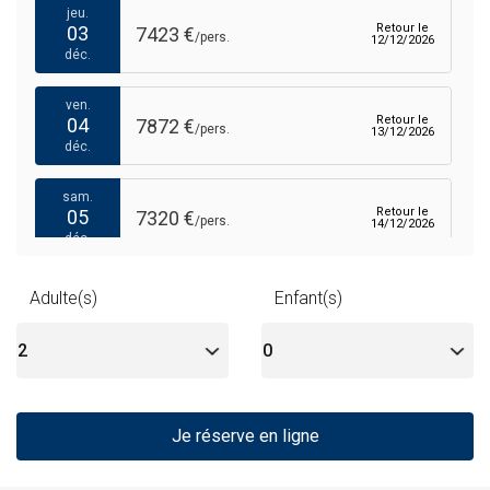
jeu.
Retour le
03
7423 €
/pers.
12/12/2026
déc.
ven.
Retour le
04
7872 €
/pers.
13/12/2026
déc.
sam.
Retour le
05
7320 €
/pers.
14/12/2026
déc.
mar.
Adulte(s)
Enfant(s)
7568 €
Retour le
08
/pers.
17/12/2026
8219 € au lieu de
déc.
mer.
Retour le
09
7676 €
/pers.
18/12/2026
déc.
Je réserve en ligne
jeu.
Retour le