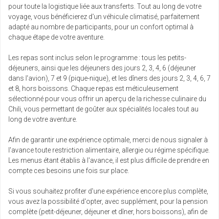
pour toute la logistique liée aux transferts. Tout au long de votre
sam.
voyage, vous bénéficierez d'un véhicule climatisé, parfaitement
Retour le
19
9673 €
/pers.
28/06/2027
adapté au nombre de participants, pour un confort optimal à
juin
chaque étape de votre aventure.
dim.
Les repas sont inclus selon le programme : tous les petits-
Retour le
20
9667 €
/pers.
29/06/2027
déjeuners, ainsi que les déjeuners des jours 2, 3, 4, 6 (déjeuner
juin
dans l'avion), 7 et 9 (pique-nique), et les dîners des jours 2, 3, 4, 6, 7
et 8, hors boissons. Chaque repas est méticuleusement
sam.
sélectionné pour vous offrir un aperçu de la richesse culinaire du
Retour le
26
9702 €
/pers.
05/07/2027
Chili, vous permettant de goûter aux spécialités locales tout au
juin
long de votre aventure.
dim.
Afin de garantir une expérience optimale, merci de nous signaler à
Retour le
27
9528 €
/pers.
06/07/2027
l'avance toute restriction alimentaire, allergie ou régime spécifique.
juin
Les menus étant établis à l'avance, il est plus difficile de prendre en
compte ces besoins une fois sur place.
Si vous souhaitez profiter d'une expérience encore plus complète,
vous avez la possibilité d'opter, avec supplément, pour la pension
complète (petit-déjeuner, déjeuner et dîner, hors boissons), afin de