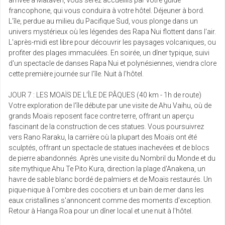
arrivée à Mataveri, vous serez accueillis par votre guide
mar.
francophone, qui vous conduira à votre hôtel. Déjeuner à bord.
Retour le
09
9253 €
/pers.
L'île, perdue au milieu du Pacifique Sud, vous plonge dans un
18/03/2027
mars
univers mystérieux où les légendes des Rapa Nui flottent dans l'air.
L'après-midi est libre pour découvrir les paysages volcaniques, ou
jeu.
profiter des plages immaculées. En soirée, un dîner typique, suivi
Retour le
11
9283 €
/pers.
d'un spectacle de danses Rapa Nui et polynésiennes, viendra clore
20/03/2027
mars
cette première journée sur l'île. Nuit à l'hôtel.
ven.
JOUR 7 : LES MOAÏS DE L'ÎLE DE PÂQUES (40 km - 1h de route)
Retour le
12
9638 €
/pers.
Votre exploration de l'île débute par une visite de Ahu Vaihu, où de
21/03/2027
mars
grands Moaïs reposent face contre terre, offrant un aperçu
fascinant de la construction de ces statues. Vous poursuivrez
sam.
vers Rano Raraku, la carrière où la plupart des Moaïs ont été
Retour le
13
9283 €
/pers.
sculptés, offrant un spectacle de statues inachevées et de blocs
22/03/2027
mars
de pierre abandonnés. Après une visite du Nombril du Monde et du
site mythique Ahu Te Pito Kura, direction la plage d'Anakena, un
mar.
havre de sable blanc bordé de palmiers et de Moaïs restaurés. Un
Retour le
16
9283 €
/pers.
pique-nique à l'ombre des cocotiers et un bain de mer dans les
25/03/2027
mars
eaux cristallines s'annoncent comme des moments d'exception.
Retour à Hanga Roa pour un dîner local et une nuit à l'hôtel.
ven.