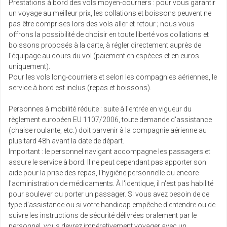
Prestations à bord des vols moyen-courriers : pour vous garantir
un voyage au meilleur prix, les collations et boissons peuvent ne
pas être comprises lors des vols aller et retour ; nous vous
offrons la possibilité de choisir en toute liberté vos collations et
boissons proposés à la carte, à régler directement auprès de
l'équipage au cours du vol (paiement en espèces et en euros
uniquement).
Pour les vols long-courriers et selon les compagnies aériennes, le
service à bord est inclus (repas et boissons).
Personnes à mobilité réduite : suite à l'entrée en vigueur du
règlement européen EU 1107/2006, toute demande d'assistance
(chaise roulante, etc.) doit parvenir à la compagnie aérienne au
plus tard 48h avant la date de départ.
Important : le personnel navigant accompagne les passagers et
assure le service à bord. Il ne peut cependant pas apporter son
aide pour la prise des repas, l'hygiène personnelle ou encore
l'administration de médicaments. À l'identique, il n'est pas habilité
pour soulever ou porter un passager. Si vous avez besoin de ce
type d'assistance ou si votre handicap empêche d'entendre ou de
suivre les instructions de sécurité délivrées oralement par le
personnel, vous devrez impérativement voyager avec un