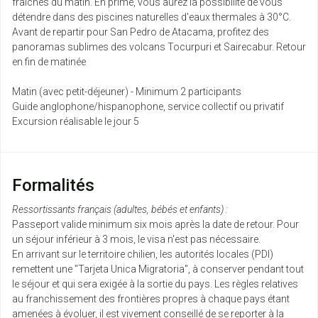
fraîches du matin. En prime, vous aurez la possibilité de vous
dim.
détendre dans des piscines naturelles d'eaux thermales à 30°C.
Retour le
16
9586 €
/pers.
Avant de repartir pour San Pedro de Atacama, profitez des
25/05/2027
mai
panoramas sublimes des volcans Tocurpuri et Sairecabur. Retour
en fin de matinée
lun.
Retour le
17
9629 €
/pers.
Matin (avec petit-déjeuner) - Minimum 2 participants
26/05/2027
mai
Guide anglophone/hispanophone, service collectif ou privatif
Excursion réalisable le jour 5
jeu.
Retour le
20
9597 €
/pers.
29/05/2027
mai
Formalités
ven.
Retour le
21
9604 €
Ressortissants français (adultes, bébés et enfants) :
/pers.
30/05/2027
mai
Passeport valide minimum six mois après la date de retour. Pour
un séjour inférieur à 3 mois, le visa n'est pas nécessaire.
En arrivant sur le territoire chilien, les autorités locales (PDI)
sam.
Retour le
22
9597 €
remettent une "Tarjeta Unica Migratoria", à conserver pendant tout
/pers.
31/05/2027
mai
le séjour et qui sera exigée à la sortie du pays. Les règles relatives
au franchissement des frontières propres à chaque pays étant
amenées à évoluer, il est vivement conseillé de se reporter à la
dim.