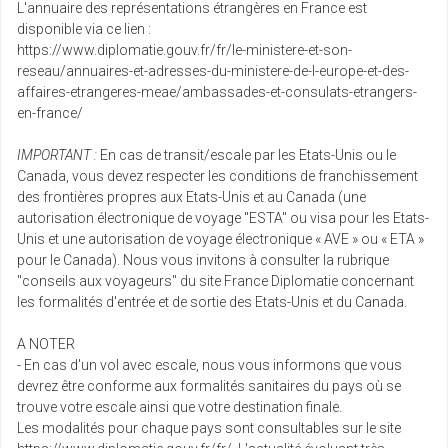
mai
L'annuaire des représentations étrangères en France est
disponible via ce lien :
https://www.diplomatie.gouv.fr/fr/le-ministere-et-son-
lun.
Retour le
31
9637 €
reseau/annuaires-et-adresses-du-ministere-de-l-europe-et-des-
/pers.
09/06/2027
mai
affaires-etrangeres-meae/ambassades-et-consulats-etrangers-
en-france/
juin 2027
IMPORTANT :
En cas de transit/escale par les Etats-Unis ou le
jeu.
Canada, vous devez respecter les conditions de franchissement
Retour le
03
9629 €
/pers.
12/06/2027
des frontières propres aux Etats-Unis et au Canada (une
juin
autorisation électronique de voyage "ESTA" ou visa pour les Etats-
Unis et une autorisation de voyage électronique « AVE » ou « ETA »
sam.
pour le Canada). Nous vous invitons à consulter la rubrique
Retour le
05
9597 €
/pers.
14/06/2027
"conseils aux voyageurs" du site France Diplomatie concernant
juin
les formalités d'entrée et de sortie des Etats-Unis et du Canada.
dim.
A NOTER
Retour le
06
9629 €
/pers.
15/06/2027
- En cas d'un vol avec escale, nous vous informons que vous
juin
devrez être conforme aux formalités sanitaires du pays où se
trouve votre escale ainsi que votre destination finale.
lun.
Les modalités pour chaque pays sont consultables sur le site
Retour le
07
9711 €
/pers.
16/06/2027