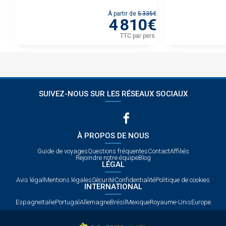
80€
À partir de
5 335€
€
4 810€
rs.
TTC
par pers.
SUIVEZ-NOUS SUR LES RÉSEAUX SOCIAUX
À PROPOS DE NOUS
Guide de voyages
Questions fréquentes
Contact
Affiliés
Rejoindre notre équipe
Blog
LÉGAL
Avis légal
Mentions légales
Sécurité
Confidentialité
Politique de cookies
INTERNATIONAL
Espagne
Italie
Portugal
Allemagne
Brésil
Mexique
Royaume-Unis
Europe