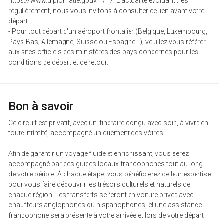
https://www.diplomatie.gouv.fr/fr/. L'actualité évoluant très
juin
régulièrement, nous vous invitons à consulter ce lien avant votre
départ.
jeu.
- Pour tout départ d'un aéroport frontalier (Belgique, Luxembourg,
Retour le
10
9629 €
/pers.
19/06/2027
Pays-Bas, Allemagne, Suisse ou Espagne...), veuillez vous référer
juin
aux sites officiels des ministères des pays concernés pour les
conditions de départ et de retour.
ven.
Retour le
11
9606 €
/pers.
20/06/2027
juin
Bon à savoir
sam.
Retour le
12
9718 €
/pers.
21/06/2027
Ce circuit est privatif, avec un itinéraire conçu avec soin, à vivre en
juin
toute intimité, accompagné uniquement des vôtres.
jeu.
Afin de garantir un voyage fluide et enrichissant, vous serez
Retour le
17
9498 €
/pers.
26/06/2027
accompagné par des guides locaux francophones tout au long
juin
de votre périple. À chaque étape, vous bénéficierez de leur expertise
pour vous faire découvrir les trésors culturels et naturels de
ven.
chaque région. Les transferts se feront en voiture privée avec
Retour le
18
9662 €
/pers.
27/06/2027
chauffeurs anglophones ou hispanophones, et une assistance
juin
francophone sera présente à votre arrivée et lors de votre départ