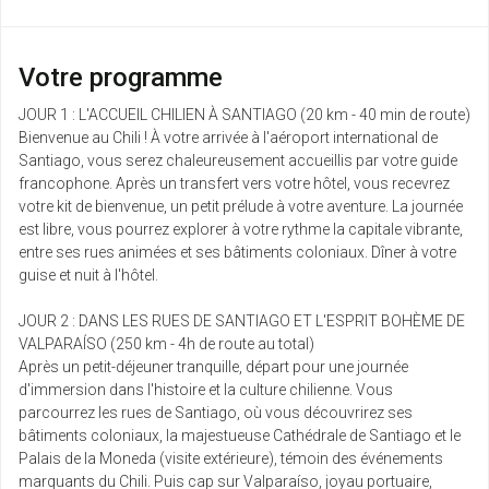
mar.
Retour le
26
9253 €
/pers.
Votre programme
04/02/2027
janv.
JOUR 1 : L'ACCUEIL CHILIEN À SANTIAGO (20 km - 40 min de route)
Bienvenue au Chili ! À votre arrivée à l'aéroport international de
jeu.
Retour le
28
9283 €
Santiago, vous serez chaleureusement accueillis par votre guide
/pers.
06/02/2027
janv.
francophone. Après un transfert vers votre hôtel, vous recevrez
votre kit de bienvenue, un petit prélude à votre aventure. La journée
févr. 2027
est libre, vous pourrez explorer à votre rythme la capitale vibrante,
entre ses rues animées et ses bâtiments coloniaux. Dîner à votre
mar.
guise et nuit à l'hôtel.
Retour le
02
9253 €
/pers.
11/02/2027
févr.
JOUR 2 : DANS LES RUES DE SANTIAGO ET L'ESPRIT BOHÈME DE
VALPARAÍSO (250 km - 4h de route au total)
jeu.
Après un petit-déjeuner tranquille, départ pour une journée
Retour le
04
9283 €
/pers.
13/02/2027
d'immersion dans l'histoire et la culture chilienne. Vous
févr.
parcourrez les rues de Santiago, où vous découvrirez ses
bâtiments coloniaux, la majestueuse Cathédrale de Santiago et le
mar.
Palais de la Moneda (visite extérieure), témoin des événements
Retour le
09
9253 €
/pers.
18/02/2027
marquants du Chili. Puis cap sur Valparaíso, joyau portuaire,
févr.