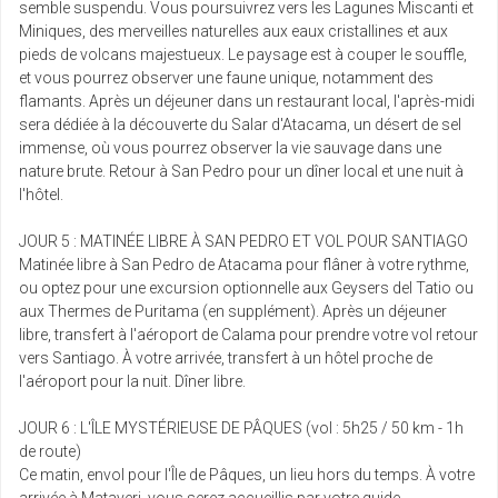
semble suspendu. Vous poursuivrez vers les Lagunes Miscanti et
jeu.
Miniques, des merveilles naturelles aux eaux cristallines et aux
Retour le
25
9494 €
/pers.
06/03/2027
pieds de volcans majestueux. Le paysage est à couper le souffle,
févr.
et vous pourrez observer une faune unique, notamment des
mars 2027
flamants. Après un déjeuner dans un restaurant local, l'après-midi
sera dédiée à la découverte du Salar d'Atacama, un désert de sel
lun.
immense, où vous pourrez observer la vie sauvage dans une
Retour le
01
9672 €
/pers.
nature brute. Retour à San Pedro pour un dîner local et une nuit à
10/03/2027
mars
l'hôtel.
mar.
JOUR 5 : MATINÉE LIBRE À SAN PEDRO ET VOL POUR SANTIAGO
Retour le
02
9283 €
/pers.
Matinée libre à San Pedro de Atacama pour flâner à votre rythme,
11/03/2027
mars
ou optez pour une excursion optionnelle aux Geysers del Tatio ou
aux Thermes de Puritama (en supplément). Après un déjeuner
jeu.
libre, transfert à l'aéroport de Calama pour prendre votre vol retour
Retour le
04
9434 €
/pers.
vers Santiago. À votre arrivée, transfert à un hôtel proche de
13/03/2027
mars
l'aéroport pour la nuit. Dîner libre.
ven.
JOUR 6 : L'ÎLE MYSTÉRIEUSE DE PÂQUES (vol : 5h25 / 50 km - 1h
Retour le
05
9638 €
/pers.
de route)
14/03/2027
mars
Ce matin, envol pour l'Île de Pâques, un lieu hors du temps. À votre