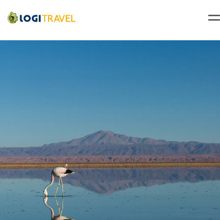
ven.
Retour le
09
7922 €
/pers.
18/10/2026
oct.
Accueil
Voyage Chili
Séjour Santiago du Chili
Circuit De l'infini d'Atacama aux légendes d'île de Pâques
lun.
Retour le
26
7776 €
/pers.
04/11/2026
oct.
mar.
Retour le
27
7855 €
/pers.
05/11/2026
oct.
mer.
Retour le
28
7621 €
/pers.
06/11/2026
oct.
jeu.
Retour le
29
7818 €
/pers.
07/11/2026
oct.