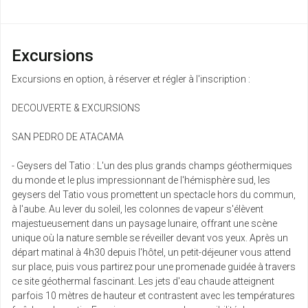
mai
jeu.
Retour le
06
9632 €
/pers.
Excursions
15/05/2027
mai
Excursions en option, à réserver et régler à l'inscription :
sam.
Retour le
08
9597 €
/pers.
DECOUVERTE & EXCURSIONS
17/05/2027
mai
SAN PEDRO DE ATACAMA
dim.
Retour le
09
9629 €
/pers.
- Geysers del Tatio : L'un des plus grands champs géothermiques
18/05/2027
mai
du monde et le plus impressionnant de l'hémisphère sud, les
geysers del Tatio vous promettent un spectacle hors du commun,
ven.
à l'aube. Au lever du soleil, les colonnes de vapeur s'élèvent
Retour le
14
9859 €
/pers.
majestueusement dans un paysage lunaire, offrant une scène
23/05/2027
mai
unique où la nature semble se réveiller devant vos yeux. Après un
départ matinal à 4h30 depuis l'hôtel, un petit-déjeuner vous attend
sam.
sur place, puis vous partirez pour une promenade guidée à travers
Retour le
15
9597 €
/pers.
ce site géothermal fascinant. Les jets d'eau chaude atteignent
24/05/2027
mai
parfois 10 mètres de hauteur et contrastent avec les températures