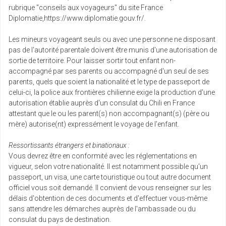
Retour le
23
9479 €
rubrique "conseils aux voyageurs" du site France
/pers.
01/06/2027
mai
Diplomatie,https://www.diplomatie.gouv.fr/.
Les mineurs voyageant seuls ou avec une personne ne disposant
lun.
Retour le
24
9667 €
pas de l'autorité parentale doivent être munis d'une autorisation de
/pers.
02/06/2027
mai
sortie de territoire. Pour laisser sortir tout enfant non-
accompagné par ses parents ou accompagné d'un seul de ses
parents, quels que soient la nationalité et le type de passeport de
jeu.
Retour le
27
9637 €
celui-ci, la police aux frontières chilienne exige la production d'une
/pers.
05/06/2027
mai
autorisation établie auprès d'un consulat du Chili en France
attestant que le ou les parent(s) non accompagnant(s) (père ou
mère) autorise(nt) expressément le voyage de l'enfant.
ven.
Retour le
28
9648 €
/pers.
06/06/2027
mai
Ressortissants étrangers et binationaux :
Vous devrez être en conformité avec les réglementations en
vigueur, selon votre nationalité. Il est notamment possible qu'un
sam.
Retour le
29
9597 €
passeport, un visa, une carte touristique ou tout autre document
/pers.
07/06/2027
mai
officiel vous soit demandé. Il convient de vous renseigner sur les
délais d'obtention de ces documents et d'effectuer vous-même
sans attendre les démarches auprès de l'ambassade ou du
dim.
Retour le
30
9561 €
consulat du pays de destination.
/pers.
08/06/2027