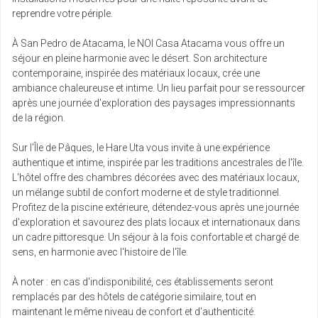
avr.
reprendre votre périple.
sam.
À San Pedro de Atacama, le NOI Casa Atacama vous offre un
Retour le
17
9632 €
/pers.
26/04/2027
séjour en pleine harmonie avec le désert. Son architecture
avr.
contemporaine, inspirée des matériaux locaux, crée une
ambiance chaleureuse et intime. Un lieu parfait pour se ressourcer
jeu.
après une journée d'exploration des paysages impressionnants
Retour le
22
9597 €
/pers.
01/05/2027
de la région.
avr.
Sur l'Île de Pâques, le Hare Uta vous invite à une expérience
sam.
authentique et intime, inspirée par les traditions ancestrales de l'île.
Retour le
24
9597 €
/pers.
03/05/2027
L'hôtel offre des chambres décorées avec des matériaux locaux,
avr.
un mélange subtil de confort moderne et de style traditionnel.
Profitez de la piscine extérieure, détendez-vous après une journée
jeu.
d'exploration et savourez des plats locaux et internationaux dans
Retour le
29
9597 €
/pers.
08/05/2027
un cadre pittoresque. Un séjour à la fois confortable et chargé de
avr.
sens, en harmonie avec l'histoire de l'île.
mai 2027
À noter : en cas d'indisponibilité, ces établissements seront
sam.
remplacés par des hôtels de catégorie similaire, tout en
Retour le
01
9597 €
/pers.
maintenant le même niveau de confort et d'authenticité.
10/05/2027