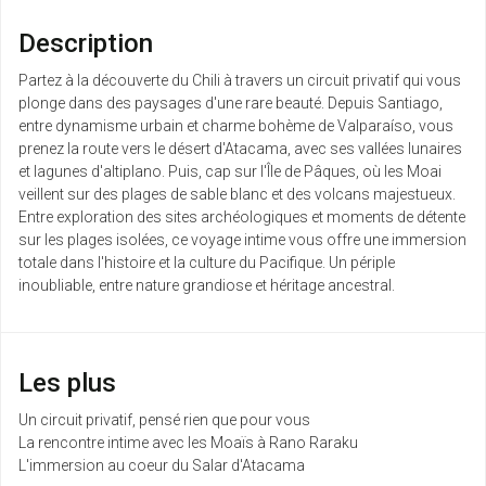
08
10119 €
/pers.
17/01/2027
janv.
Description
mar.
Partez à la découverte du Chili à travers un circuit privatif qui vous
Retour le
12
9253 €
/pers.
plonge dans des paysages d'une rare beauté. Depuis Santiago,
21/01/2027
janv.
entre dynamisme urbain et charme bohème de Valparaíso, vous
prenez la route vers le désert d'Atacama, avec ses vallées lunaires
mer.
et lagunes d'altiplano. Puis, cap sur l'Île de Pâques, où les Moai
Retour le
13
9844 €
/pers.
veillent sur des plages de sable blanc et des volcans majestueux.
22/01/2027
janv.
Entre exploration des sites archéologiques et moments de détente
sur les plages isolées, ce voyage intime vous offre une immersion
jeu.
totale dans l'histoire et la culture du Pacifique. Un périple
Retour le
14
9283 €
/pers.
inoubliable, entre nature grandiose et héritage ancestral.
23/01/2027
janv.
mar.
Retour le
19
9358 €
/pers.
Les plus
28/01/2027
janv.
Un circuit privatif, pensé rien que pour vous
jeu.
La rencontre intime avec les Moaïs à Rano Raraku
Retour le
21
9283 €
/pers.
L'immersion au coeur du Salar d'Atacama
30/01/2027
janv.