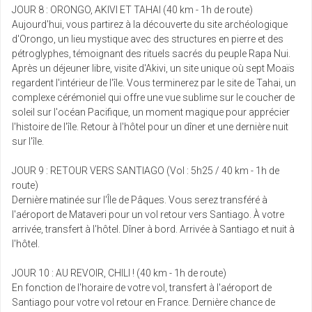
Retour le
19
9681 €
/pers.
JOUR 8 : ORONGO, AKIVI ET TAHAI (40 km - 1h de route)
28/03/2027
mars
Aujourd'hui, vous partirez à la découverte du site archéologique
d'Orongo, un lieu mystique avec des structures en pierre et des
mer.
pétroglyphes, témoignant des rituels sacrés du peuple Rapa Nui.
Retour le
24
9681 €
/pers.
Après un déjeuner libre, visite d'Akivi, un site unique où sept Moaïs
02/04/2027
mars
regardent l'intérieur de l'île. Vous terminerez par le site de Tahai, un
complexe cérémoniel qui offre une vue sublime sur le coucher de
avr. 2027
soleil sur l'océan Pacifique, un moment magique pour apprécier
l'histoire de l'île. Retour à l'hôtel pour un dîner et une dernière nuit
jeu.
sur l'île.
Retour le
01
9667 €
/pers.
10/04/2027
avr.
JOUR 9 : RETOUR VERS SANTIAGO (Vol : 5h25 / 40 km - 1h de
route)
ven.
Dernière matinée sur l'Île de Pâques. Vous serez transféré à
Retour le
02
9767 €
/pers.
11/04/2027
l'aéroport de Mataveri pour un vol retour vers Santiago. À votre
avr.
arrivée, transfert à l'hôtel. Dîner à bord. Arrivée à Santiago et nuit à
l'hôtel.
sam.
Retour le
03
9697 €
/pers.
12/04/2027
JOUR 10 : AU REVOIR, CHILI ! (40 km - 1h de route)
avr.
En fonction de l'horaire de votre vol, transfert à l'aéroport de
Santiago pour votre vol retour en France. Dernière chance de
jeu.