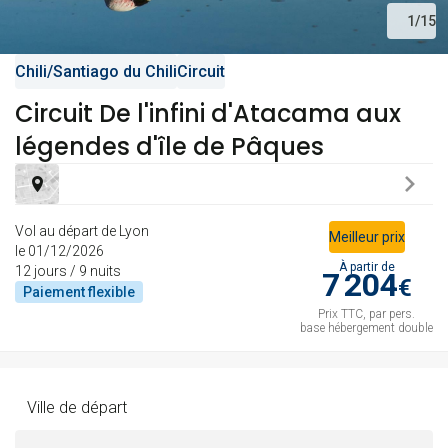
ven.
1
/
15
Retour le
30
7994 €
/pers.
08/11/2026
oct.
Chili
/
Santiago du Chili
Circuit
nov. 2026
Circuit De l'infini d'Atacama aux
jeu.
Retour le
légendes d'île de Pâques
05
7599 €
/pers.
14/11/2026
nov.
mer.
Retour le
11
7795 €
/pers.
Vol au départ de Lyon
20/11/2026
Meilleur prix
nov.
le 01/12/2026
À partir de
12 jours / 9 nuits
7 204
€
mer.
Paiement
flexible
Retour le
18
7655 €
/pers.
Prix TTC, par pers.
27/11/2026
nov.
base hébergement double
ven.
Retour le
20
7579 €
/pers.
29/11/2026
Ville de départ
nov.