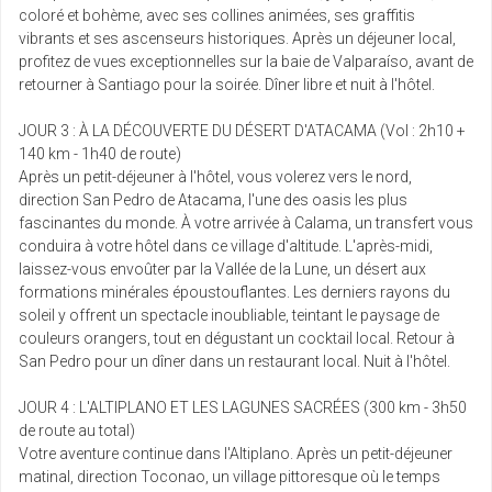
coloré et bohème, avec ses collines animées, ses graffitis
vibrants et ses ascenseurs historiques. Après un déjeuner local,
jeu.
profitez de vues exceptionnelles sur la baie de Valparaíso, avant de
Retour le
11
9434 €
/pers.
20/02/2027
retourner à Santiago pour la soirée. Dîner libre et nuit à l'hôtel.
févr.
JOUR 3 : À LA DÉCOUVERTE DU DÉSERT D'ATACAMA (Vol : 2h10 +
ven.
140 km - 1h40 de route)
Retour le
12
9756 €
/pers.
21/02/2027
Après un petit-déjeuner à l'hôtel, vous volerez vers le nord,
févr.
direction San Pedro de Atacama, l'une des oasis les plus
fascinantes du monde. À votre arrivée à Calama, un transfert vous
mar.
conduira à votre hôtel dans ce village d'altitude. L'après-midi,
Retour le
16
9758 €
/pers.
25/02/2027
laissez-vous envoûter par la Vallée de la Lune, un désert aux
févr.
formations minérales époustouflantes. Les derniers rayons du
soleil y offrent un spectacle inoubliable, teintant le paysage de
jeu.
couleurs orangers, tout en dégustant un cocktail local. Retour à
Retour le
18
9434 €
/pers.
27/02/2027
San Pedro pour un dîner dans un restaurant local. Nuit à l'hôtel.
févr.
JOUR 4 : L'ALTIPLANO ET LES LAGUNES SACRÉES (300 km - 3h50
mar.
de route au total)
Retour le
23
9617 €
/pers.
04/03/2027
Votre aventure continue dans l'Altiplano. Après un petit-déjeuner
févr.
matinal, direction Toconao, un village pittoresque où le temps