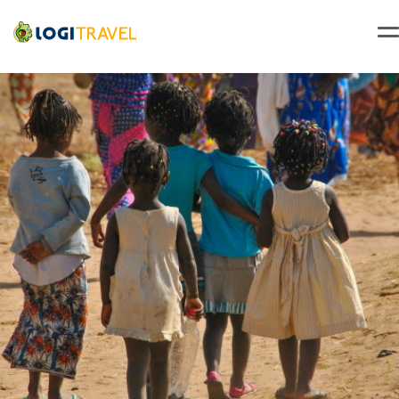
02
09/02/2027
994 € au lieu de
févr.
mer.
758 €
Retour le
03
/pers.
10/02/2027
Accueil
Voyage Sénégal
Séjour Dakar
,
Séjour Saly
Circuit Mythes & charmes du Sénégal ***
787 € au lieu de
févr.
sam.
834 €
Retour le
06
/pers.
13/02/2027
863 € au lieu de
févr.
mar.
934 €
Retour le
09
/pers.
16/02/2027
963 € au lieu de
févr.
mer.
768 €
Retour le
10
/pers.
17/02/2027
797 € au lieu de
févr.
sam.
826 €
Retour le
13
/pers.
20/02/2027
855 € au lieu de
févr.