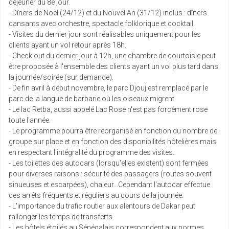
déjeuner du 8e jour.
- Dîners de Noël (24/12) et du Nouvel An (31/12) inclus : dîners
dansants avec orchestre, spectacle folklorique et cocktail
- Visites du dernier jour sont réalisables uniquement pour les
clients ayant un vol retour après 18h.
- Check out du dernier jour à 12h, une chambre de courtoisie peut
être proposée à l'ensemble des clients ayant un vol plus tard dans
la journée/soirée (sur demande).
- De fin avril à début novembre, le parc Djouj est remplacé par le
parc de la langue de barbarie où les oiseaux migrent
- Le lac Retba, aussi appelé Lac Rose n'est pas forcément rose
toute l'année.
- Le programme pourra être réorganisé en fonction du nombre de
groupe sur place et en fonction des disponibilités hôtelières mais
en respectant l'intégralité du programme des visites.
- Les toilettes des autocars (lorsqu'elles existent) sont fermées
pour diverses raisons : sécurité des passagers (routes souvent
sinueuses et escarpées), chaleur...Cependant l'autocar effectue
des arrêts fréquents et réguliers au cours de la journée.
- L'importance du trafic routier aux alentours de Dakar peut
rallonger les temps de transferts.
- Les hôtels étoilés au Sénégalais correspondent aux normes