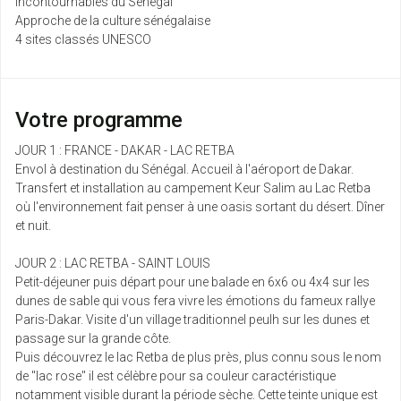
Incontournables du Sénégal
Approche de la culture sénégalaise
sam.
4 sites classés UNESCO
1115 €
Retour le
17
/pers.
24/04/2027
1144 € au lieu de
avr.
mar.
Votre programme
1051 €
Retour le
20
/pers.
27/04/2027
1080 € au lieu de
avr.
JOUR 1 : FRANCE - DAKAR - LAC RETBA
Envol à destination du Sénégal. Accueil à l'aéroport de Dakar.
Transfert et installation au campement Keur Salim au Lac Retba
mer.
805 €
Retour le
21
/pers.
où l'environnement fait penser à une oasis sortant du désert. Dîner
28/04/2027
834 € au lieu de
avr.
et nuit.
JOUR 2 : LAC RETBA - SAINT LOUIS
sam.
1148 €
Retour le
24
/pers.
Petit-déjeuner puis départ pour une balade en 6x6 ou 4x4 sur les
01/05/2027
1177 € au lieu de
avr.
dunes de sable qui vous fera vivre les émotions du fameux rallye
Paris-Dakar. Visite d'un village traditionnel peulh sur les dunes et
passage sur la grande côte.
mar.
1092 €
Retour le
27
/pers.
Puis découvrez le lac Retba de plus près, plus connu sous le nom
04/05/2027
1121 € au lieu de
avr.
de "lac rose" il est célèbre pour sa couleur caractéristique
notamment visible durant la période sèche. Cette teinte unique est