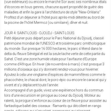
(vue extérieure) ou encore le marché Sor avec ses nombreux étals
mar.
1167 €
d'écorces en tous genres, chacune ayant propriété de guérir des
Retour le
11
/pers.
18/05/2027
1196 € au lieu de
maladies et enfin la gare à l'architecture de style "New-Orléans".
mai
Profitez d'un déjeuner à l'hôtel puis après-midi détente au bord de
la piscine de l'hôtel Mermoz (ou similaire), dîner et nuit.
mer.
971 €
Retour le
12
/pers.
19/05/2027
1000 € au lieu de
JOUR 4: SAINT-LOUIS - DJOUDJ - SAINT-LOUIS
mai
Petit déjeuner puis départ pour le Parc National du Djoudj, classé
patrimoine mondial de l'UNESCO et troisième parc ornithologique
sam.
1231 €
du monde. Sur presque 16 000 hectares, le parc s'étend dans le
Retour le
15
/pers.
22/05/2027
1260 € au lieu de
delta du fleuve Sénégal et est la seule tache verte de cette partie du
mai
Sahel. C'est une zone humide vitale pour l'avifaune d'Europe
comme d'Afrique. En hiver (de novembre à mars) c'est presque 3
mar.
1129 €
millions d'oiseaux qui s'y donnent rendez-vous pour hiverner.
Retour le
18
/pers.
25/05/2027
1158 € au lieu de
Ajoutez à cela une vingtaine d'espèces de mammifères comme le
mai
phacochère, le chacal doré, le porc-épic ou encore le caracal qui y
vivent et s'y déplacent toute l'année.
mer.
802 €
Accompagné d'un guide, vivez une expérience hors du commun
Retour le
19
/pers.
26/05/2027
831 € au lieu de
lors d'une excursion en pirogue au coeur du Djoudj. Moteur au
mai
ralenti, la pirogue s'enfonce au coeur de ce fleuve pour assister au
fantastique ballet des oiseaux : flamants qui décollent en rangs
sam.