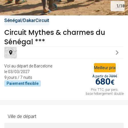
1
/
18
mar.
Retour le
16
964 €
/pers.
23/02/2027
Sénégal
/
Dakar
Circuit
févr.
Circuit Mythes & charmes du
mer.
738 €
Retour le
Sénégal ***
17
/pers.
24/02/2027
767 € au lieu de
févr.
sam.
878 €
Retour le
20
/pers.
Vol au départ de Barcelone
27/02/2027
907 € au lieu de
Meilleur prix
févr.
le 03/03/2027
À partir de
709€
9 jours / 7 nuits
680
€
lun.
Paiement
flexible
784 €
Retour le
22
/pers.
Prix TTC, par pers.
01/03/2027
813 € au lieu de
févr.
base hébergement double
mar.
934 €
Retour le
23
/pers.
02/03/2027
963 € au lieu de
Ville de départ
févr.