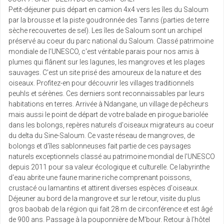
Petit-déjeuner puis départ en camion 4x4 vers les îles du Saloum
mar.
1167 €
Retour le
29
/pers.
par la brousse et la piste goudronnée des Tanns (parties de terre
06/07/2027
1196 € au lieu de
juin
sèche recouvertes de sel). Les îles de Saloum sont un archipel
préservé au coeur du parc national du Saloum. Classé patrimoine
mondiale de l'UNESCO, c'est véritable parais pour nos amis à
mer.
942 €
Retour le
30
/pers.
plumes qui flânent sur les lagunes, les mangroves et les plages
07/07/2027
971 € au lieu de
juin
sauvages. C'est un site prisé des amoureux de la nature et des
oiseaux. Profitez-en pour découvrir les villages traditionnels
peuhls et sérènes. Ces derniers sont reconnaissables par leurs
habitations en terres. Arrivée à Ndangane, un village de pêcheurs
mais aussi le point de départ de votre balade en pirogue bariolée
dans les bolongs, repères naturels d'oiseaux migrateurs au coeur
du delta du Sine-Saloum. Ce vaste réseau de mangroves, de
bolongs et d'îles sablonneuses fait partie de ces paysages
naturels exceptionnels classé au patrimoine mondial de l'UNESCO
depuis 2011 pour sa valeur écologique et culturelle. Ce labyrinthe
d'eau abrite une faune marine riche comprenant poissons,
crustacé ou lamantins et attirent diverses espèces d'oiseaux.
Déjeuner au bord de la mangrove et sur le retour, visite du plus
gros baobab de la région qui fait 28 m de circonférence et est âgé
de 900 ans. Passage à la pouponnière de M'bour. Retour à l'hôtel