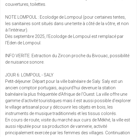
707 €
Retour le
02
/pers.
couvertures, toilettes.
09/06/2027
736 € au lieu de
juin
NOTE LOMPOUL : Ecolodge de Lompoul (pour certaines tentes,
sam.
les sanitaires sont situés dans une tente à côté de la vôtre, et non
1170 €
Retour le
05
/pers.
à l'intérieur).
12/06/2027
1199 € au lieu de
juin
Dès septembre 2025, l'Ecolodge de Lompoul est remplacé par
l'Eden de Lompoul.
mar.
1244 €
Retour le
08
/pers.
INFO VERITE: Extraction du Zircon proche du Bivouac, possibilité
15/06/2027
1273 € au lieu de
juin
de nuisance sonore.
mer.
JOUR 6: LOMPOUL - SALY
1077 €
Retour le
09
/pers.
Petit-déjeuner. Départ pour la ville balnéaire de Saly. Saly est un
16/06/2027
1106 € au lieu de
juin
ancien comptoir portugais, aujourd'hui devenue la station
balnéaire la plus fréquentée d'Afrique de l'Ouest. La ville offre une
sam.
gamme d'activité touristiques mais il est aussi possible d'explorer
1135 €
Retour le
12
/pers.
le village artisanal pour y découvrir les objets en bois, les
19/06/2027
1164 € au lieu de
juin
instruments de musique traditionnels et les tissus colorés.
En cours de route, visite du marché aux cuirs de Mékhé, la ville est
mar.
aussi réputée pour sa production de vannerie, activité
1051 €
Retour le
15
/pers.
principalement exercée par les femmes des villages. Continuation
22/06/2027
1080 € au lieu de