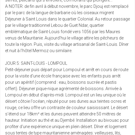
1167 €
serrés, pélicans qui s'envolent, cormorans qui plongent...
Retour le
22
/pers.
29/05/2027
1196 € au lieu de
A NOTER: de fin avril à début novembre, le parc Djouj est remplacé
mai
par le parc de la langue de barbarie où les oiseaux migrent
Déjeuner à Saint Louis dans le quartier Colonial. Au retour passage
mar.
1013 €
par le village traditionnel Lebou de Guet Ndar, quartier
Retour le
25
/pers.
01/06/2027
1042 € au lieu de
emblématique de Saint-Louis fondé vers 1056 par les Maures
mai
venus de Mauritanie. Aujourd'hui le village attire les pêcheurs de
toute la région. Puis, visite du village artisanal de Saint-Louis. Dîner
mer.
696 €
et nuit à l'hôtel Mermoz ou similaire.
Retour le
26
/pers.
02/06/2027
725 € au lieu de
mai
JOUR 5: SAINT-LOUIS - LOMPOUL
Petit-déjeuner puis départ pour Lompoul et arrêt en cours de route
sam.
1082 €
pour la visite d'une école française avec les enfants puis arrêt
Retour le
29
/pers.
05/06/2027
1111 € au lieu de
pour un apéritif (comprend : eau, boissons sucrée et pastis
mai
offert). Déjeuner pique-nique agrémenté de boissons. Arrivée à
juin 2027
Lompoul en début d'après-midi. Lompoul est un lieu unique où le
désert côtoie l'océan, réputé pour ses dunes aux teintes ocres et
mar.
rouge, ce lieu offre un contraste de couleur saisisssant. Le désert
1092 €
Retour le
01
/pers.
s'étend sur 18km² et les dunes peuvent atteindre 50 mètres de
08/06/2027
1121 € au lieu de
juin
hauteur. Initiation au thé et au Djembé. Installation au bivouac pour
profiter d'une expérience unique en plein désert. Dîner et logement
mer.
sous tentes de type mauritanienne aménagées: veilleuses, lits,