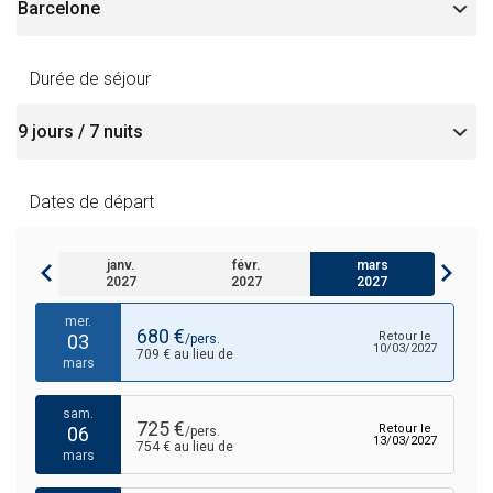
mer.
717 €
Retour le
24
/pers.
03/03/2027
746 € au lieu de
févr.
Durée de séjour
sam.
764 €
Retour le
27
/pers.
06/03/2027
793 € au lieu de
févr.
mars 2027
Dates de départ
mar.
1098 €
Retour le
02
/pers.
09/03/2027
1127 € au lieu de
janv.
févr.
mars
mars
2027
2027
2027
mer.
680 €
Retour le
03
/pers.
10/03/2027
709 € au lieu de
mars
sam.
725 €
Retour le
06
/pers.
13/03/2027
754 € au lieu de
mars