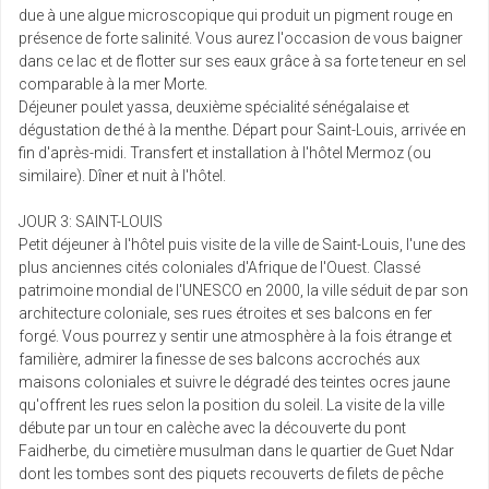
due à une algue microscopique qui produit un pigment rouge en
mer.
775 €
Retour le
28
/pers.
présence de forte salinité. Vous aurez l'occasion de vous baigner
05/05/2027
804 € au lieu de
avr.
dans ce lac et de flotter sur ses eaux grâce à sa forte teneur en sel
comparable à la mer Morte.
mai 2027
Déjeuner poulet yassa, deuxième spécialité sénégalaise et
dégustation de thé à la menthe. Départ pour Saint-Louis, arrivée en
sam.
1148 €
fin d'après-midi. Transfert et installation à l'hôtel Mermoz (ou
Retour le
01
/pers.
08/05/2027
1689 € au lieu de
similaire). Dîner et nuit à l'hôtel.
mai
JOUR 3: SAINT-LOUIS
mar.
1011 €
Petit déjeuner à l'hôtel puis visite de la ville de Saint-Louis, l'une des
Retour le
04
/pers.
11/05/2027
1040 € au lieu de
plus anciennes cités coloniales d'Afrique de l'Ouest. Classé
mai
patrimoine mondial de l'UNESCO en 2000, la ville séduit de par son
architecture coloniale, ses rues étroites et ses balcons en fer
mer.
734 €
forgé. Vous pourrez y sentir une atmosphère à la fois étrange et
Retour le
05
/pers.
12/05/2027
763 € au lieu de
familière, admirer la finesse de ses balcons accrochés aux
mai
maisons coloniales et suivre le dégradé des teintes ocres jaune
qu'offrent les rues selon la position du soleil. La visite de la ville
sam.
1100 €
débute par un tour en calèche avec la découverte du pont
Retour le
08
/pers.
15/05/2027
1129 € au lieu de
Faidherbe, du cimetière musulman dans le quartier de Guet Ndar
mai
dont les tombes sont des piquets recouverts de filets de pêche