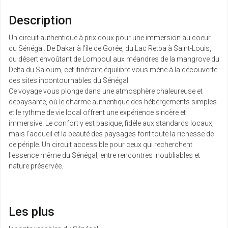
03
/pers.
10/04/2027
1196 € au lieu de
avr.
Description
mar.
Un circuit authentique à prix doux pour une immersion au coeur
1051 €
Retour le
06
/pers.
du Sénégal. De Dakar à l'île de Gorée, du Lac Retba à Saint-Louis,
13/04/2027
1080 € au lieu de
avr.
du désert envoûtant de Lompoul aux méandres de la mangrove du
Delta du Saloum, cet itinéraire équilibré vous mène à la découverte
mer.
des sites incontournables du Sénégal.
764 €
Retour le
07
/pers.
Ce voyage vous plonge dans une atmosphère chaleureuse et
14/04/2027
793 € au lieu de
avr.
dépaysante, où le charme authentique des hébergements simples
et le rythme de vie local offrent une expérience sincère et
sam.
immersive. Le confort y est basique, fidèle aux standards locaux,
1156 €
Retour le
10
/pers.
mais l'accueil et la beauté des paysages font toute la richesse de
17/04/2027
1185 € au lieu de
avr.
ce périple. Un circuit accessible pour ceux qui recherchent
l'essence même du Sénégal, entre rencontres inoubliables et
mar.
nature préservée.
1092 €
Retour le
13
/pers.
20/04/2027
1121 € au lieu de
avr.
mer.
Les plus
747 €
Retour le
14
/pers.
21/04/2027
776 € au lieu de
avr.