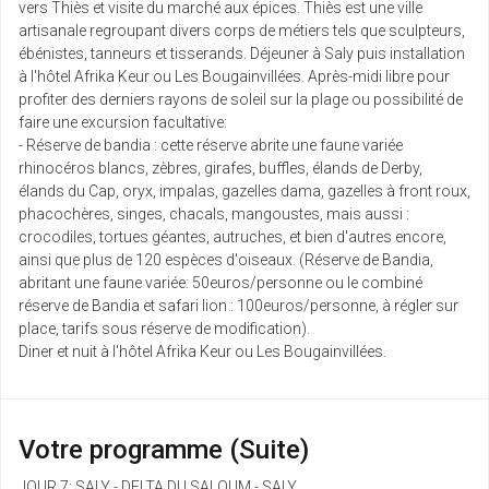
juin
vers Thiès et visite du marché aux épices. Thiès est une ville
artisanale regroupant divers corps de métiers tels que sculpteurs,
mer.
ébénistes, tanneurs et tisserands. Déjeuner à Saly puis installation
982 €
Retour le
16
/pers.
à l'hôtel Afrika Keur ou Les Bougainvillées. Après-midi libre pour
23/06/2027
1011 € au lieu de
juin
profiter des derniers rayons de soleil sur la plage ou possibilité de
faire une excursion facultative:
sam.
- Réserve de bandia : cette réserve abrite une faune variée
1170 €
Retour le
19
/pers.
rhinocéros blancs, zèbres, girafes, buffles, élands de Derby,
26/06/2027
1199 € au lieu de
juin
élands du Cap, oryx, impalas, gazelles dama, gazelles à front roux,
phacochères, singes, chacals, mangoustes, mais aussi :
mar.
crocodiles, tortues géantes, autruches, et bien d'autres encore,
1167 €
Retour le
22
/pers.
ainsi que plus de 120 espèces d'oiseaux. (Réserve de Bandia,
29/06/2027
1196 € au lieu de
juin
abritant une faune variée: 50euros/personne ou le combiné
réserve de Bandia et safari lion : 100euros/personne, à régler sur
mer.
place, tarifs sous réserve de modification).
942 €
Retour le
23
/pers.
Diner et nuit à l'hôtel Afrika Keur ou Les Bougainvillées.
30/06/2027
971 € au lieu de
juin
sam.
1156 €
Retour le
26
/pers.
Votre programme (Suite)
03/07/2027
1185 € au lieu de
juin
JOUR 7: SALY - DELTA DU SALOUM - SALY