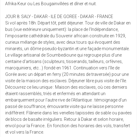
Afrika Keur ou Les Bougainvillées et dîner et nuit.
JOUR 8: SALY - DAKAR - ILE DE GOREE - DAKAR - FRANCE
Si vol après 18h: Départ tôt, petit déjeuner. Tour de ville de Dakar en
bus (vue extérieure uniquement): la place de l'Indépendance,
l'imposante cathédrale du Souvenir africain construite en 1929,
curieux mélange de styles, avec deux tours qui évoquent des
minarets, un dôme pseudo-byzantin et une façade monumentale.
Le village artisanal de Soumbedioune qui regroupe plus d'une
centaine d'artisans (sculpteurs, tisserands, tailleurs, orfèvres,
maroquiniers, etc...) fondé en 1961. Continuation vers l'île de
Gorée avec un départ en ferry (20 minutes de traversée) pour une
visite de la maison des esclaves. Déjeuner libre puis visite de l'île.
Découvrez ce lieu unique : Maison des esclaves, où ces derniers
étaient rassemblés, triés et enfermés en attendant un
embarquement pour l'autre rive de l'Atlantique : témoignage d'un
passé de souffrance, émouvante visite qui ne laisse personne
indifférent. Flânerie dans les venelles tapissées de sable ou pavées
de blocs de basalte irréguliers. Retour à Dakar et selon horaire,
envol pour la France.. En fonction des horaires des vols, transfert
et vol vers la France.