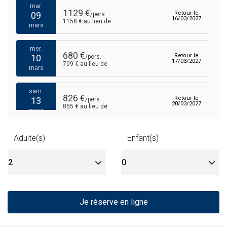
mar.
1129 €
Retour le
09
/pers.
16/03/2027
1158 € au lieu de
mars
mer.
680 €
Retour le
10
/pers.
17/03/2027
709 € au lieu de
mars
sam.
826 €
Retour le
13
/pers.
20/03/2027
855 € au lieu de
mars
mar.
Adulte(s)
Enfant(s)
1098 €
Retour le
16
/pers.
23/03/2027
1127 € au lieu de
mars
mer.
758 €
Retour le
17
/pers.
24/03/2027
787 € au lieu de
mars
Je réserve en ligne
sam.
911 €
Retour le
/pers.