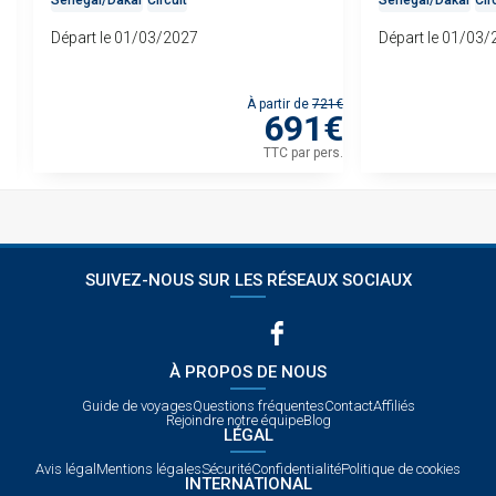
Sénégal
/
Dakar
Circuit
Sénégal
/
Dakar
Cir
Départ le 01/03/2027
Départ le 01/03
 de
À partir de
721€
€
691€
rs.
TTC
par pers.
SUIVEZ-NOUS SUR LES RÉSEAUX SOCIAUX
À PROPOS DE NOUS
Guide de voyages
Questions fréquentes
Contact
Affiliés
Rejoindre notre équipe
Blog
LÉGAL
Avis légal
Mentions légales
Sécurité
Confidentialité
Politique de cookies
INTERNATIONAL