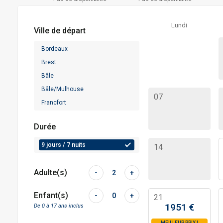
Lundi
Ville de départ
Bordeaux
Brest
Bâle
Bâle/Mulhouse
07
Francfort
Lille
Durée
Lyon
Marseille
9 jours / 7 nuits
14
Nantes
Nice
Adulte(s)
-
2
+
Paris
Enfant(s)
-
0
+
21
Strasbourg
1951
€
De 0 à 17 ans inclus
Toulouse
MEILLEUR PRIX
!