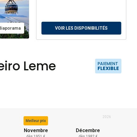
 diaporama
VOIR LES DISPONIBILITÉS
neiro Leme
PAIEMENT
FLEXIBLE
2026
Meilleur prix
Novembre
Décembre
dès 1951 €
dès 1982 €