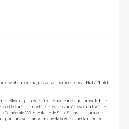
dans une churrascaria, restaurant barbecue local. Nuit à l'hôtel.
r une colline de plus de 700 m de hauteur et surplombe la baie
 et la forêt. La montée se fera en van à travers la forêt de
 la Cathédrale Métropolitaine de Saint Sébastien, qui a une
e pour une vue panoramique de la ville, avant le retour à