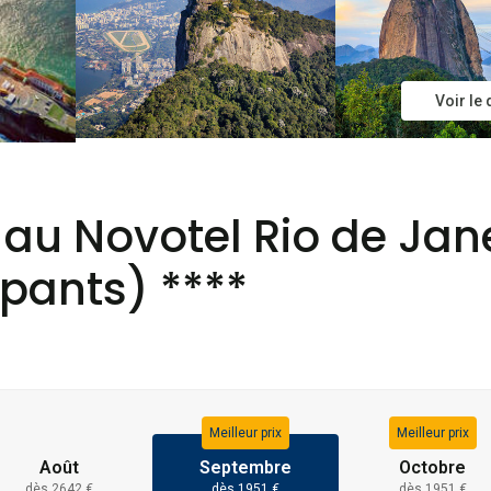
Voir le
ls au Novotel Rio de Ja
pants) ****
Meilleur prix
Meilleur prix
Août
Septembre
Octobre
dès 2642 €
dès 1951 €
dès 1951 €