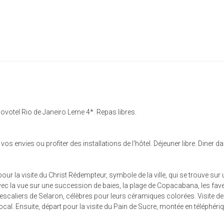
 Novotel Rio de Janeiro Leme 4*. Repas libres.
 vos envies ou profiter des installations de l'hôtel. Déjeuner libre. Diner 
pour la visite du Christ Rédempteur, symbole de la ville, qui se trouve su
 la vue sur une succession de baies, la plage de Copacabana, les favelas
 escaliers de Selaron, célèbres pour leurs céramiques colorées. Visite de
l. Ensuite, départ pour la visite du Pain de Sucre, montée en téléphériqu