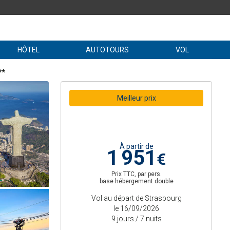
HÔTEL
AUTOTOURS
VOL
**
Meilleur prix
À partir de
1 951
€
Prix TTC, par pers.
base hébergement double
Vol au départ de Strasbourg
le 16/09/2026
9 jours / 7 nuits