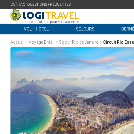
CONTACT
QUESTIONS FRÉQUENTES
Le spécialise pour vos vacances
VOL + HÔTEL
SÉJOURS
DERNI
Accueil
Voyage Brésil
Séjour Rio de Janeiro
Circuit Rio Ess