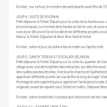
À noter : sur ce tour, le nombre de participants peut être de 
JOUR 4 : VISITE DE ROCINHA
Petit-déjeuner à l'hôtel. Départ pour la visite de la favela av
économiques. La montée de la favela se fait en van, et vous e
rues pour découvrir la vie locale et les différents projets soc
Retour à l'hôtel. Déjeuner et dîner libre. Nuit à l'hôtel.
À noter : selon le jour, la visite a lieu le matin ou l'après-midi.
JOUR 5 : SANTA TERESA ET ESCALIER SELARON
Petit-déjeuner à l'hôtel. Départ pour la visite du quartier de 
village avec une atmosphère décontractée, qui détonne avec le c
des ruelles pavées étroites, font tout le charme et l'authent
apprécier différents points de vue de Rio le long du trajet. Vi
fromage et une caipirinha pour apprécier l'ambiance locale. E
originale, avant de repartir vers l'hôtel en métro. Déjeuner libre e
À noter : selon la période, il se peut que l'excursion ait lieu l'a
JOUR 6 à 7 : JOURNÉE LIBRE À RIO