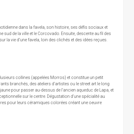
otidienne dans la favela, son histoire, ses défis sociaux et
ud de la ville et le Corcovado. Ensuite, descente au fil des
r la vie d'une favela, loin des clichés et des idées reçues.
plusieurs collines (appelées Morros) et constitue un petit
ts branchés, des ateliers d'artistes ou le street art le long
ay jaune pour passer au-dessus de l'ancien aqueduc de Lapa, et
ceptionnelle sur le centre. Dégustation d'une spécialité au
élèbres pour leurs céramiques colorées créant une oeuvre