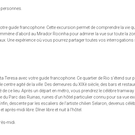
12 personnes.
ec votre guide francophone. Cette excursion permet de comprendre la vie qu
mmène d'abord au Mirador Rocinha pour admirer la vue sur toute la zone s
iaux. Une expérience où vous pourrez partager toutes vos interrogations su
Santa Teresa avec votre guide francophone. Ce quartier de Rio s'étend sur 
entre agité de la ville. Des demeures du XIXè siècle, des bars et restauran
icité de ce lieu. Après un départ en métro, vous prendrez le célèbre tramw
site du Parc das Ruinas, ruines d'un hôtel particulier connu pour sa vue ex
nfin, descente par les escaliers de l'artiste chilien Selaron, devenus c
t après-midi libre. Dîner libre et nuit à l'hôtel.
près-midi.