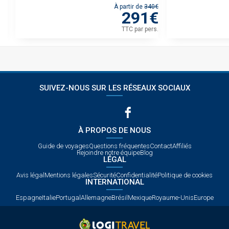
6€
À partir de
340€
€
291€
rs.
TTC
par pers.
SUIVEZ-NOUS SUR LES RÉSEAUX SOCIAUX
À PROPOS DE NOUS
Guide de voyages
Questions fréquentes
Contact
Affiliés
Rejoindre notre équipe
Blog
LÉGAL
Avis légal
Mentions légales
Sécurité
Confidentialité
Politique de cookies
INTERNATIONAL
Espagne
Italie
Portugal
Allemagne
Brésil
Mexique
Royaume-Unis
Europe