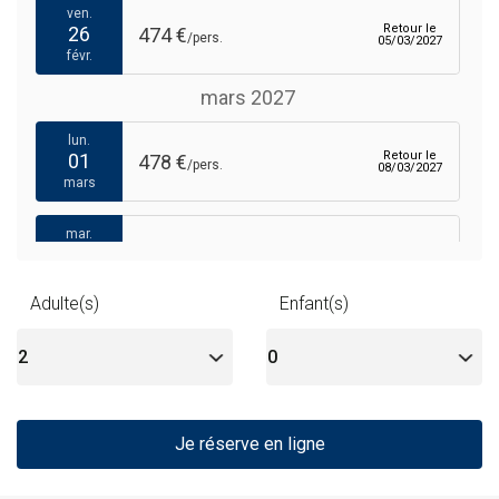
ven.
Retour le
26
474 €
/pers.
05/03/2027
févr.
mars 2027
lun.
Retour le
01
478 €
/pers.
08/03/2027
mars
mar.
Retour le
02
478 €
/pers.
09/03/2027
mars
Adulte(s)
Enfant(s)
ven.
Retour le
05
476 €
/pers.
12/03/2027
mars
lun.
Retour le
08
484 €
Je réserve en ligne
/pers.
15/03/2027
mars