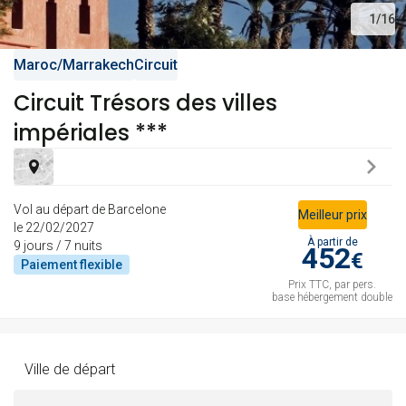
1
/
16
févr. 2027
lun.
Maroc
/
Marrakech
Circuit
Retour le
01
498 €
/pers.
08/02/2027
Circuit Trésors des villes
févr.
impériales ***
ven.
Retour le
05
482 €
/pers.
12/02/2027
févr.
Vol au départ de Barcelone
Meilleur prix
lun.
le 22/02/2027
Retour le
08
491 €
/pers.
15/02/2027
À partir de
9 jours / 7 nuits
452
févr.
€
Paiement
flexible
Prix TTC, par pers.
mar.
base hébergement double
Retour le
09
479 €
/pers.
16/02/2027
févr.
ven.
Ville de départ
Retour le
12
505 €
/pers.
19/02/2027
févr.