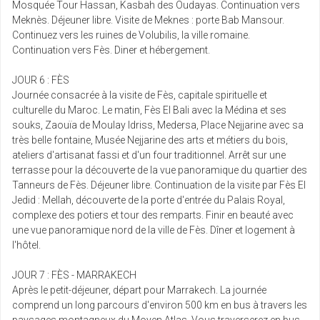
Mosquée Tour Hassan, Kasbah des Oudayas. Continuation vers
Meknès. Déjeuner libre. Visite de Meknes : porte Bab Mansour.
Continuez vers les ruines de Volubilis, la ville romaine.
Continuation vers Fès. Diner et hébergement.
JOUR 6 : FÈS
Journée consacrée à la visite de Fès, capitale spirituelle et
culturelle du Maroc. Le matin, Fès El Bali avec la Médina et ses
souks, Zaouïa de Moulay Idriss, Medersa, Place Nejjarine avec sa
très belle fontaine, Musée Nejjarine des arts et métiers du bois,
ateliers d'artisanat fassi et d'un four traditionnel. Arrêt sur une
terrasse pour la découverte de la vue panoramique du quartier des
Tanneurs de Fès. Déjeuner libre. Continuation de la visite par Fès El
Jedid : Mellah, découverte de la porte d'entrée du Palais Royal,
complexe des potiers et tour des remparts. Finir en beauté avec
une vue panoramique nord de la ville de Fès. Dîner et logement à
l'hôtel.
JOUR 7 : FÈS - MARRAKECH
Après le petit-déjeuner, départ pour Marrakech. La journée
comprend un long parcours d'environ 500 km en bus à travers les