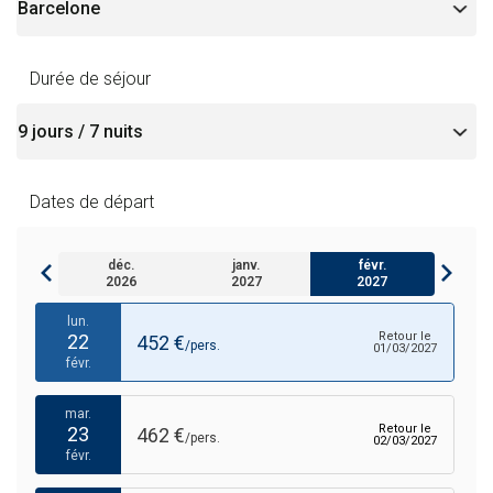
lun.
Retour le
15
492 €
/pers.
22/02/2027
Durée de séjour
févr.
mar.
Retour le
16
462 €
/pers.
23/02/2027
févr.
Dates de départ
ven.
Retour le
19
474 €
/pers.
26/02/2027
déc.
janv.
févr.
févr.
2026
2027
2027
lun.
Retour le
22
452 €
/pers.
01/03/2027
févr.
mar.
Retour le
23
462 €
/pers.
02/03/2027
févr.