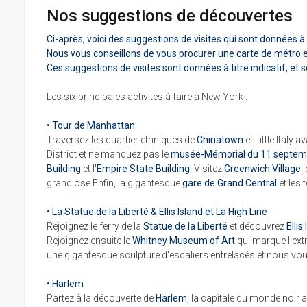
Nos suggestions de découvertes
Ci-après, voici des suggestions de visites qui sont données à t
Nous vous conseillons de vous procurer une carte de métro 
Ces suggestions de visites sont données à titre indicatif, et 
Les six principales activités à faire à New York :
• Tour de Manhattan
Traversez les quartier ethniques de
Chinatown
et Little Italy
District et ne manquez pas le
musée-Mémorial du 11 septem
Building
et l'
Empire State Building
. Visitez
Greenwich Village
l
grandiose.Enfin, la gigantesque
gare de Grand Central
et les 
• La Statue de la Liberté & Ellis Island et La High Line
Rejoignez le ferry de la
Statue de la Liberté
et découvrez
Ellis
Rejoignez ensuite le
Whitney Museum of Art
qui marque l'ext
une gigantesque sculpture d'escaliers entrelacés et nous v
• Harlem
Partez à la découverte de
Harlem
, la capitale du monde noir 