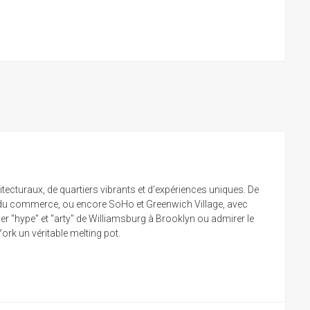
tecturaux, de quartiers vibrants et d'expériences uniques. De
nt du commerce, ou encore SoHo et Greenwich Village, avec
ier "hype" et "arty" de Williamsburg à Brooklyn ou admirer le
ork un véritable melting pot.