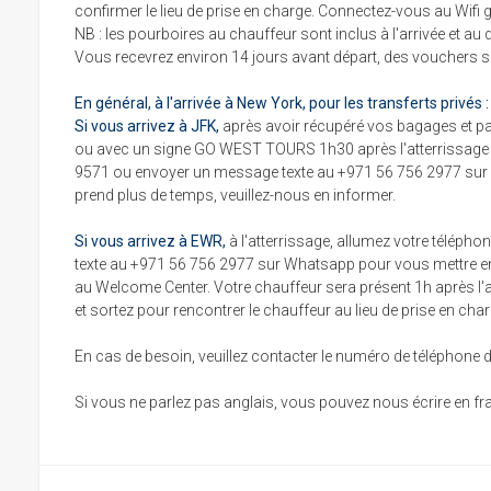
confirmer le lieu de prise en charge. Connectez-vous au Wifi gra
NB : les pourboires au chauffeur sont inclus à l'arrivée et au 
Vous recevrez environ 14 jours avant départ, des vouchers sp
En général, à l'arrivée à New York, pour les transferts privés :
Si vous arrivez à JFK,
après avoir récupéré vos bagages et pas
ou avec un signe GO WEST TOURS 1h30 après l'atterrissage et 
9571 ou envoyer un message texte au +971 56 756 2977 sur Wh
prend plus de temps, veuillez-nous en informer.
Si vous arrivez à EWR,
à l'atterrissage, allumez votre téléph
texte au +971 56 756 2977 sur Whatsapp pour vous mettre en c
au Welcome Center. Votre chauffeur sera présent 1h après l'a
et sortez pour rencontrer le chauffeur au lieu de prise en cha
En cas de besoin, veuillez contacter le numéro de téléphon
Si vous ne parlez pas anglais, vous pouvez nous écrire en