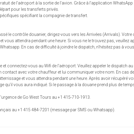
tuit de l'aéroport à la sortie de l'avion. Grâce à l'application WhatsApp pr
départ pour les transferts privés.
écifiques spécifiant la compagnie de transfert.
sé le contrôle douanier, dirigez-vous vers les Arrivées (Arrivals). Vot
vous attendra pendant une heure. Si vous ne le trouvez pas, veuillez ap
atsapp. En cas de difficulté à joindre le dispatch, n’hésitez pas à vou
one et connectez-vous au Wifi de l'aéroport. Veuillez appeler le dispatc
ontact avec votre chauffeur et lui communiquer votre nom. En cas de dif
tterrissage et vous attendra pendant une heure. Après avoir récupéré vo
rge qu’il vous aura indiqué. Si le passage à la douane prend plus de temps
e d'urgence de Go West Tours au +1 415-710-1913.
 français au +1 415 484-7201 (message par SMS ou Whatsapp).