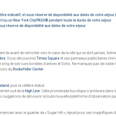
itre indicatif, et sous réserve de disponibilité aux dates de votre séjour 
et/ou un New York CityPASS® pendant toute la durée de votre séjour.
sous réserve de disponibilité aux dates de votre séjour.
 avant de avant de remonter vers le cœur de la ville qui ne dort jamais. Admi
bre
. Vous découvrirez
Times Square
et ses panneaux publicitaires imme
e long de ses rues bordées d’arbres et Soho. Ne manquez pas de visiter l
tours du
Rockefeller Center
.
 Island
, puis la célèbre statue.
rémité sud de la
High Line
. Cette promenade bucolique s'achèvera dans l
ous suggérons de découvrir la toute nouvelle plateforme d'observation 
américain avec le quartier de « Sugar Hill », réputé pour ses magnifiques 