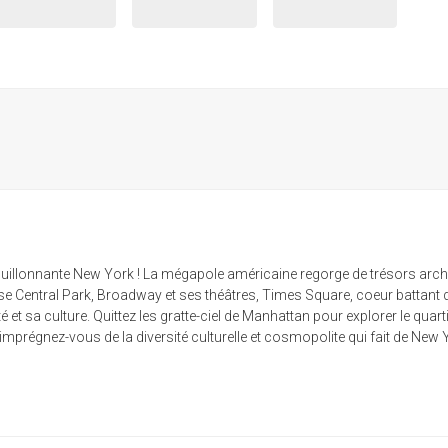
 bouillonnante New York ! La mégapole américaine regorge de trésors archi
ense Central Park, Broadway et ses théâtres, Times Square, coeur batta
 et sa culture. Quittez les gratte-ciel de Manhattan pour explorer le quart
prégnez-vous de la diversité culturelle et cosmopolite qui fait de New Y