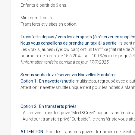
Enfants à partir de 6 ans.
Minimum 4 nuits.
Transferts et visites en option.
Transferts depuis / vers les aéroports (à réserver en supplém
Nous vous conseillons de prendre un taxi à la sortie,
ils sont
Les « taxis jaunes» (yellow cab) ont un tarif fixe (flat rate 
pourboire de l’ordre de 15 à 20%., soit 100 $/voiture jusqu'à
*Information tarifaire connue à ce jour 17/7/2025.
Si vous souhaitez réserver via Nouvelles Frontières :
Option 1 : En navette/shuttle
multistops, regroupé avec d'au
Attention : navette/shuttle uniquement pour les hôtels à Manh
Option 2 : En transferts privés :
-
A l'arrivée : transfert privé "Meet&Greet" par un transférist
- Au retour : transfert privé "Curbside", le transfériste vous a
ATTENTION
: Pour les transferts privés : le numéro de télépho