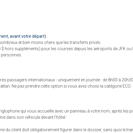
ent, avant votre départ) :
 nombreux et bien moins chers que les transferts privés.
de 70 $ hors suppléments) pour les courses depuis les aéroports de JFK ou
 4 personnes
tres passagers internationaux - uniquement en journée : de 8h00 à 20h30
attan. Ne pas prendre cette option si vous avez choisi la catégorie ECO.
e anglophone qui vous accueille avec un panneau à votre nom, après les po
ttend dans son véhicule devant l'hôtel.
ne du client doit obligatoirement figurer dans le dossier, sans quoi le tra