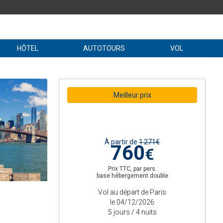
HÔTEL
AUTOTOURS
VOL
Meilleur prix
À partir de
1 271€
760
€
Prix TTC, par pers.
base hébergement double
Vol au départ de Paris
le 04/12/2026
5 jours / 4 nuits