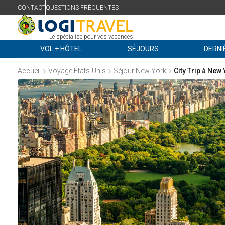
CONTACT
QUESTIONS FRÉQUENTES
Le spécialise pour vos vacances
VOL + HÔTEL
SÉJOURS
DERNI
Accueil
Voyage États-Unis
Séjour New York
City Trip à New