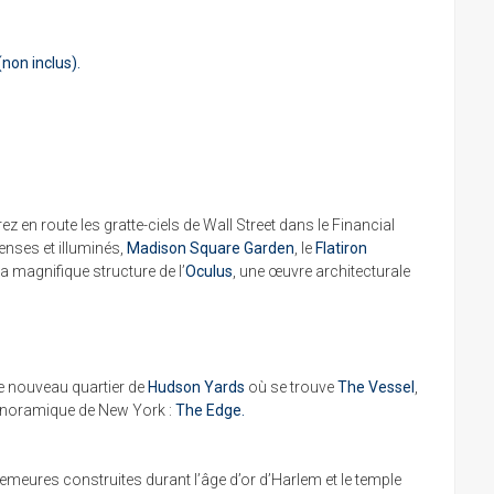
(non inclus).
rez en route les gratte-ciels de Wall Street dans le Financial
nses et illuminés,
Madison Square Garden
, le
Flatiron
a magnifique structure de l’
Oculus
, une œuvre architecturale
e nouveau quartier de
Hudson Yards
où se trouve
The Vessel
,
panoramique de New York :
The Edge.
demeures construites durant l’âge d’or d’Harlem et le temple