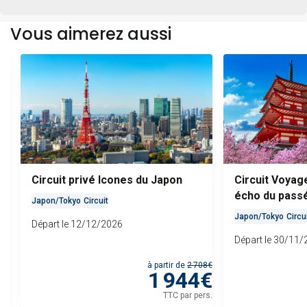
Vous aimerez aussi
Circuit privé Icones du Japon
Circuit Voyage
écho du passé
Japon
/
Tokyo
Circuit
vibrant ***
Japon
/
Tokyo
Circu
Départ le 12/12/2026
Départ le 30/11
 de
à partir de
2 708€
€
1 944€
rs.
TTC
par pers.