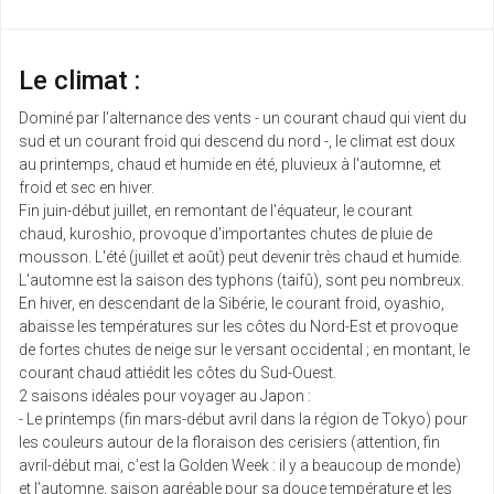
Le climat :
Dominé par l'alternance des vents - un courant chaud qui vient du
sud et un courant froid qui descend du nord -, le climat est doux
au printemps, chaud et humide en été, pluvieux à l'automne, et
froid et sec en hiver.
Fin juin-début juillet, en remontant de l'équateur, le courant
chaud, kuroshio, provoque d'importantes chutes de pluie de
mousson. L'été (juillet et août) peut devenir très chaud et humide.
L'automne est la saison des typhons (taifû), sont peu nombreux.
En hiver, en descendant de la Sibérie, le courant froid, oyashio,
abaisse les températures sur les côtes du Nord-Est et provoque
de fortes chutes de neige sur le versant occidental ; en montant, le
courant chaud attiédit les côtes du Sud-Ouest.
2 saisons idéales pour voyager au Japon :
- Le printemps (fin mars-début avril dans la région de Tokyo) pour
les couleurs autour de la floraison des cerisiers (attention, fin
avril-début mai, c’est la Golden Week : il y a beaucoup de monde)
et l’automne, saison agréable pour sa douce température et les