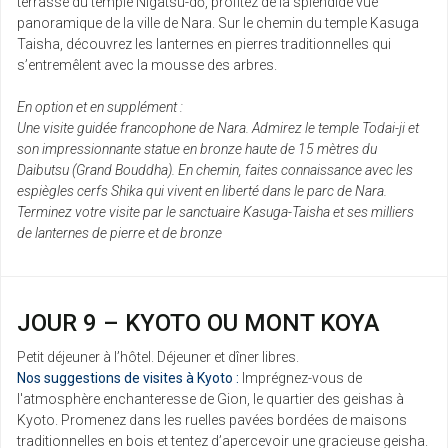
terrasse du temple Nigatsu-dō, profitez de la splendide vue
panoramique de la ville de Nara. Sur le chemin du temple Kasuga
Taisha, découvrez les lanternes en pierres traditionnelles qui
s’entremêlent avec la mousse des arbres.
En option et en supplément :
Une visite guidée francophone de Nara. Admirez le temple Todai-ji et
son impressionnante statue en bronze haute de 15 mètres du
Daibutsu (Grand Bouddha). En chemin, faites connaissance avec les
espiègles cerfs Shika qui vivent en liberté dans le parc de Nara.
Terminez votre visite par le sanctuaire Kasuga-Taisha et ses milliers
de lanternes de pierre et de bronze
JOUR 9 – KYOTO OU MONT KOYA
Petit déjeuner à l’hôtel. Déjeuner et dîner libres.
Nos suggestions de visites à Kyoto :
Imprégnez-vous de
l'atmosphère enchanteresse de Gion, le quartier des geishas à
Kyoto. Promenez dans les ruelles pavées bordées de maisons
traditionnelles en bois et tentez d’apercevoir une gracieuse geisha.