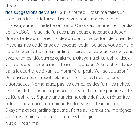
libres.
Nos suggestions de visites :
Sur la route d’Hiroshima faites un
stop dans la ville de Himeji. Découvrez son impressionnant
château, surnommé le héron blanc. Classé au patrimoine mondial
de l'UNESCO, il s’agit de l’un des plus beaux châteaux du Japon.
Une visite de son intérieur et de son donjon vous font découvrir les
mécanismes de défense de l’époque féodal. Baladez-vous dans le
parc Kokoen offrant neuf jardins inspirés de l'époque Edo. Si vous
avez le temps, découvrez également Okayama et Kurashiki, deux
villes aux abords de la mer intérieure du Japon. À Kurashiki, flânez
dans le quartier de Bikan, surnommé la "petite Venise du Japon".
Découvrez ses entrepôts blancs historiques et ses canaux
pittoresques. Ne manquez pas les demeures des familles riches,
témoins de la prospérité passée de la ville. Terminez par une visite
du Kurashiki Ivy Square, une ancienne usine de filature réhabilitée
offrant une architecture unique. Explorez le château noir de
Okayama et ses jardins époustouflants au Koraku-en. Imprégnez-
vous de la spiritualité au sanctuaire Kibitsu-jinja.
Nuit à Hiroshima