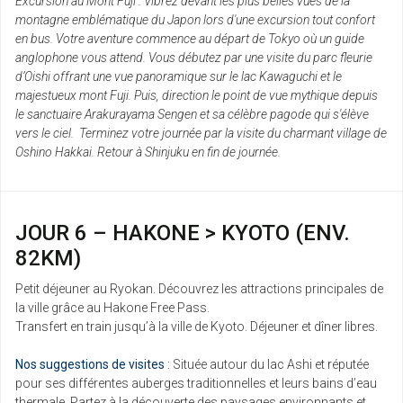
Excursion au Mont Fuji . Vibrez devant les plus belles vues de la
montagne emblématique du Japon lors d'une excursion tout confort
en bus. Votre aventure commence au départ de Tokyo où un guide
anglophone vous attend. Vous débutez par une visite du parc fleurie
d’Oishi offrant une vue panoramique sur le lac Kawaguchi et le
majestueux mont Fuji. Puis, direction le point de vue mythique depuis
le sanctuaire Arakurayama Sengen et sa célèbre pagode qui s'élève
vers le ciel. Terminez votre journée par la visite du charmant village de
Oshino Hakkai. Retour à Shinjuku en fin de journée.
JOUR 6 – HAKONE > KYOTO (ENV.
82KM)
Petit déjeuner au Ryokan. Découvrez les attractions principales de
la ville grâce au Hakone Free Pass.
Transfert en train jusqu’à la ville de Kyoto. Déjeuner et dîner libres.
Nos suggestions de visites
: Située autour du lac Ashi et réputée
pour ses différentes auberges traditionnelles et leurs bains d’eau
thermale. Partez à la découverte des paysages environnants et