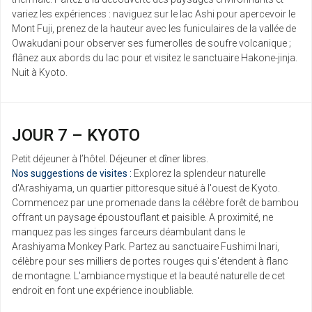
variez les expériences : naviguez sur le lac Ashi pour apercevoir le
Mont Fuji, prenez de la hauteur avec les funiculaires de la vallée de
Owakudani pour observer ses fumerolles de soufre volcanique ;
flânez aux abords du lac pour et visitez le sanctuaire Hakone-jinja.
Nuit à Kyoto.
JOUR 7 – KYOTO
Petit déjeuner à l’hôtel. Déjeuner et dîner libres.
Nos suggestions de visites :
Explorez la splendeur naturelle
d'Arashiyama, un quartier pittoresque situé à l'ouest de Kyoto.
Commencez par une promenade dans la célèbre forêt de bambou
offrant un paysage époustouflant et paisible. A proximité, ne
manquez pas les singes farceurs déambulant dans le
Arashiyama Monkey Park. Partez au sanctuaire Fushimi Inari,
célèbre pour ses milliers de portes rouges qui s'étendent à flanc
de montagne. L'ambiance mystique et la beauté naturelle de cet
endroit en font une expérience inoubliable.