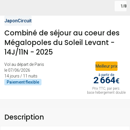
1
/
8
Japon
Circuit
Combiné de séjour au coeur des
Mégalopoles du Soleil Levant -
14J/11N - 2025
Vol au départ de Paris
Meilleur prix
le 07/06/2026
à partir de
14 jours / 11 nuits
2 664
€
Paiement
flexible
Prix TTC, par pers.
base hébergement double
Description