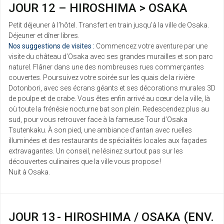
JOUR 12 – HIROSHIMA > OSAKA
Petit déjeuner à l’hôtel. Transfert en train jusqu’à la ville de Osaka.
Déjeuner et dîner libres.
Nos suggestions de visites :
Commencez votre aventure par une
visite du château d’Osaka avec ses grandes murailles et son parc
naturel. Flâner dans une des nombreuses rues commerçantes
couvertes. Poursuivez votre soirée sur les quais de la rivière
Dotonbori, avec ses écrans géants et ses décorations murales 3D
de poulpe et de crabe. Vous êtes enfin arrivé au cœur de la ville, là
où toute la frénésie nocturne bat son plein. Redescendez plus au
sud, pour vous retrouver face à la fameuse Tour d’Osaka
Tsutenkaku. À son pied, une ambiance d’antan avec ruelles
illuminées et des restaurants de spécialités locales aux façades
extravagantes. Un conseil, ne lésinez surtout pas sur les
découvertes culinaires que la ville vous propose !
Nuit à Osaka.
JOUR 13 - HIROSHIMA / OSAKA (ENV.