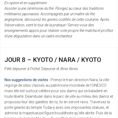
En option et en supplément :
Assister à une cérémonie du thé. Plongez au cœur des traditions
millénaires japonaises. Accompagnés par un maître de thé
anglophone, découvrez les gestes codifiés de cette coutume. Après
l’observation, vient le tour de la pratique ! Servez-vous des
enseignements appris pour réaliser vote propre thé matcha et profitez
d’une dégustation dans un cadre enchanteur
JOUR 8 – KYOTO / NARA / KYOTO
Petit déjeuner à l’hôtel. Déjeuner et dîner libres.
Nos suggestions de visites :
Prenez le train direction Nara, la ville
regorge de sites classés au patrimoine mondiale de l’UNESCO
mais elle est surtout célèbre pour ses daims qui se baladent en
toute liberté. Déambuler dans le parc de ville au milieu des daims et
proposez-leur des galettes de riz, ils en seront ravis. Traversez la
porte géante du temple Todai-ji avec ses imposantes statues, et
admirez la majestueuse figure bouddhiste qu’elle abrite. Puis de la