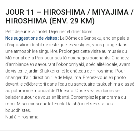
JOUR 11 – HIROSHIMA / MIYAJIMA /
HIROSHIMA (ENV. 29 KM)
Petit déjeuner à l’hôtel. Déjeuner et dîner libres.
Nos suggestions de visites :
Le Dôme de Genbaku, ancien palais
d'exposition dont il ne reste que les vestiges, vous plonge dans
une atmosphère singulière. Prolongez cette visite au musée du
Mémorial de la Paix pour ses témoignages poignants. Changez
d’ambiance en savourant l'okonomiyaki, spécialité locale, avant
de visiter le jardin Shukkei-en et le château de Hiroshima. Pour
changer d’air, direction l’île de Miyajima. Prenez-vous en photo
devant le célèbre torii dans l'eau du sanctuaire Itsukushima classé
au patrimoine mondial de l’Unesco. Observez les daims se
balader autour de vous en liberté. Contemplez le panorama du
mont Misen ainsi que le temple Daishō-in et ses statues
bouddhistes.
Nuit à Hiroshima.