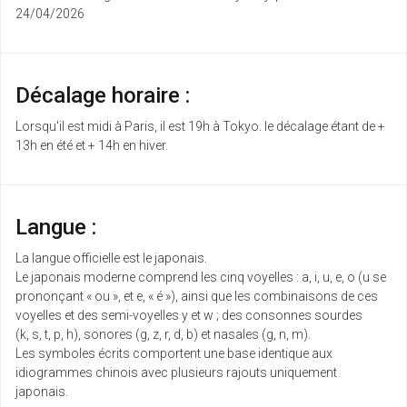
24/04/2026
Décalage horaire :
Lorsqu'il est midi à Paris, il est 19h à Tokyo. le décalage étant de +
13h en été et + 14h en hiver.
Langue :
La langue officielle est le japonais.
Le japonais moderne comprend les cinq voyelles : a, i, u, e, o (u se
prononçant « ou », et e, « é »), ainsi que les combinaisons de ces
voyelles et des semi-voyelles y et w ; des consonnes sourdes
(k, s, t, p, h), sonores (g, z, r, d, b) et nasales (g, n, m).
Les symboles écrits comportent une base identique aux
idiogrammes chinois avec plusieurs rajouts uniquement
japonais.