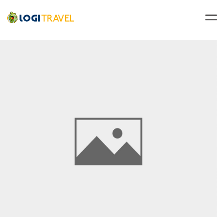
Accueil
Japon
Combiné de séjour au coeur des Mégalopoles du Soleil Levant - 14J/11N - 2025