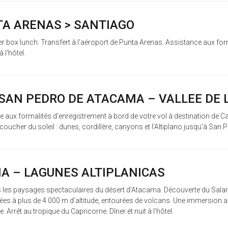
NTA ARENAS > SANTIAGO
ner box lunch. Transfert à l'aéroport de Punta Arenas. Assistance aux for
 l'hôtel.
 SAN PEDRO DE ATACAMA – VALLEE DE 
nce aux formalités d’enregistrement à bord de votre vol à destination de 
u coucher du soleil : dunes, cordillère, canyons et l’Altiplano jusqu'à San Pe
MA – LAGUNES ALTIPLANICAS
rs les paysages spectaculaires du désert d’Atacama. Découverte du Salar,
ées à plus de 4 000 m d’altitude, entourées de volcans. Une immersion a
e. Arrêt au tropique du Capricorne. Dîner et nuit à l’hôtel.