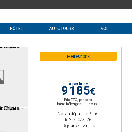
HÔTEL
AUTOTOURS
VOL
Meilleur prix
À partir de
9 185
€
Prix TTC, par pers.
base hébergement double
Vol au départ de Paris
le 26/10/2026
15 jours / 12 nuits