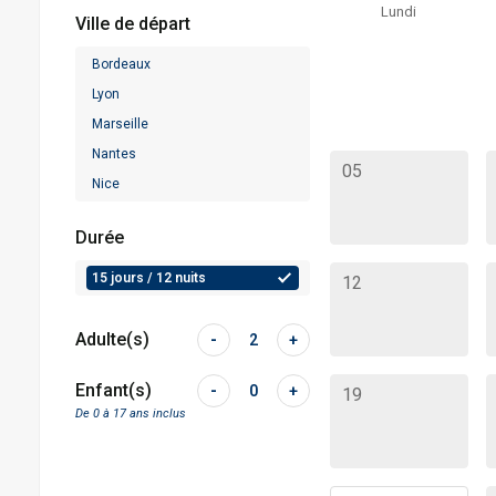
Lundi
Ville de départ
Bordeaux
Lyon
Marseille
Nantes
05
Nice
Paris
Durée
Toulouse
15 jours / 12 nuits
12
Adulte(s)
-
2
+
Enfant(s)
-
0
+
19
De 0 à 17 ans inclus