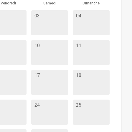
Vendredi
Samedi
Dimanche
03
04
10
11
17
18
24
25