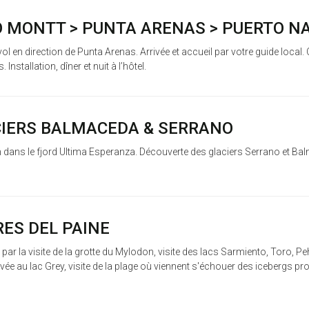
TO MONTT > PUNTA ARENAS > PUERTO N
ol en direction de Punta Arenas. Arrivée et accueil par votre guide local. 
nstallation, dîner et nuit à l’hôtel.
ACIERS BALMACEDA & SERRANO
 dans le fjord Ultima Esperanza. Découverte des glaciers Serrano et Ba
RES DEL PAINE
 par la visite de la grotte du Mylodon, visite des lacs Sarmiento, Toro, 
rivée au lac Grey, visite de la plage où viennent s'échouer des icebergs