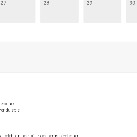
27
28
29
30
 Meniques
er du soleil
a célèbre plage où les icebergs s'échouent