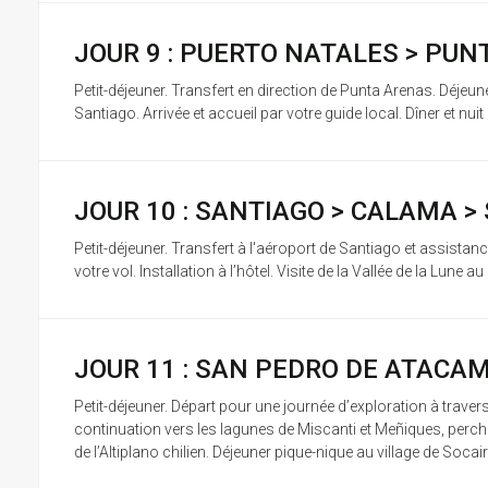
JOUR 9 : PUERTO NATALES > PU
Petit-déjeuner. Transfert en direction de Punta Arenas. Déjeu
Santiago. Arrivée et accueil par votre guide local. Dîner et nuit à
JOUR 10 : SANTIAGO > CALAMA >
Petit-déjeuner. Transfert à l'aéroport de Santiago et assista
votre vol. Installation à l’hôtel. Visite de la Vallée de la Lune a
JOUR 11 : SAN PEDRO DE ATACA
Petit-déjeuner. Départ pour une journée d’exploration à trave
continuation vers les lagunes de Miscanti et Meñiques, perch
de l’Altiplano chilien. Déjeuner pique-nique au village de Socair