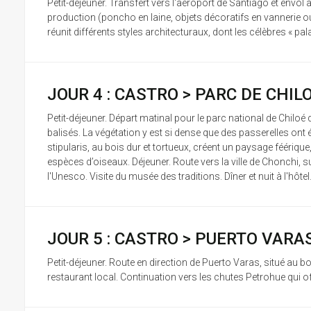
Petit-déjeuner. Transfert vers l'aéroport de Santiago et envo
production (poncho en laine, objets décoratifs en vannerie ou fi
réunit différents styles architecturaux, dont les célèbres « palaf
JOUR 4 : CASTRO > PARC DE CHIL
Petit-déjeuner. Départ matinal pour le parc national de Chilo
balisés. La végétation y est si dense que des passerelles ont
stipularis, au bois dur et tortueux, créent un paysage féériq
espèces d’oiseaux. Déjeuner. Route vers la ville de Chonchi, 
l'Unesco. Visite du musée des traditions. Dîner et nuit à l'hôtel
JOUR 5 : CASTRO > PUERTO VARA
Petit-déjeuner. Route en direction de Puerto Varas, situé au 
restaurant local. Continuation vers les chutes Petrohue qui off