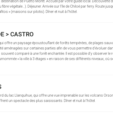
l à destination de Puerto Montt. Accueil par votre guide local. Découve
bre végétale…). Déjeuner. Arrivée sur l'île de Chiloé par ferry. Route jusqu
itos » (maisons sur pilotis). Dîner et nuit à l'hôtel.
OE > CASTRO
é qui offre un paysage époustouflant de forêts tempérées, de plages sauv
 été aménagées sur certaines parties afin de vous permettre d’évoluer dan
ue, souvent comparé à une forêt enchantée. Il est possible d'y observer l
surnommée « la ville à 3 étages » en raison de ses différents niveaux, où
.
S
bord du lac Llanquihue, qui offre une vue imprenable sur les volcans Orso
rent un spectacle des plus saisissants. Dîner et nuit à l'hôtel.