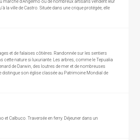
rte du marché d'Angelmo où de nombreux artisans vendent leur
’à la ville de Castro. Située dans une crique protégée, elle
ages et de falaises côtières. Randonnée sur les sentiers
s cette nature si luxuriante. Les arbres, comme le Tepualia
e renard de Darwin, des loutres de mer et de nombreuses
 se distingue son église classée au Patrimoine Mondial de
no et Calbuco. Traversée en ferry. Déjeuner dans un