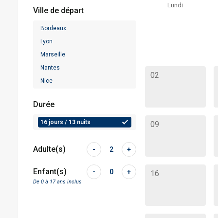
Lundi
Ville de départ
Bordeaux
Lyon
Marseille
Nantes
02
Nice
Paris
Durée
Toulouse
16 jours / 13 nuits
09
Adulte(s)
-
2
+
Enfant(s)
-
0
+
16
De 0 à 17 ans inclus