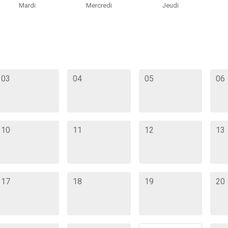
Mardi
Mercredi
Jeudi
03
04
05
06
10
11
12
13
17
18
19
20