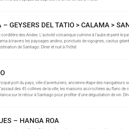
 – GEYSERS DEL TATIO > CALAMA > SA
ne cordillère des Andes. L'activité volcanique culmine à l'aube et peint le
alama à travers les paysages andins, ponctués de vigognes, cactus géants 
ination de Santiago. Dîner et nuit à l’hôtel.
SO
incipal port du pays, ville d’aventuriers, ancienne étape des navigateurs 
à l’assaut des 45 collines de la ville, les maisons accrochées au flanc de
nca sur le retour à Santiago pour profiter d’une dégustation de vin. Dîner 
ÂQUES – HANGA ROA