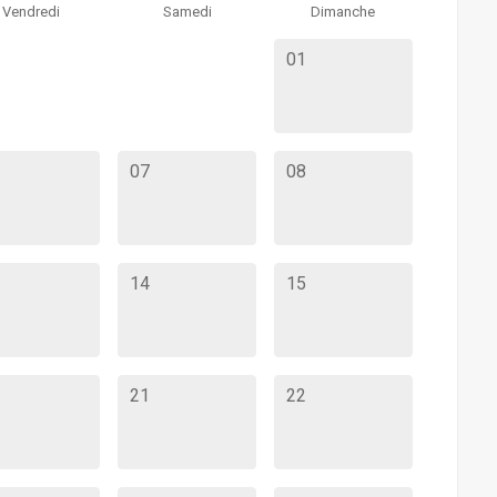
Vendredi
Samedi
Dimanche
01
07
08
14
15
21
22