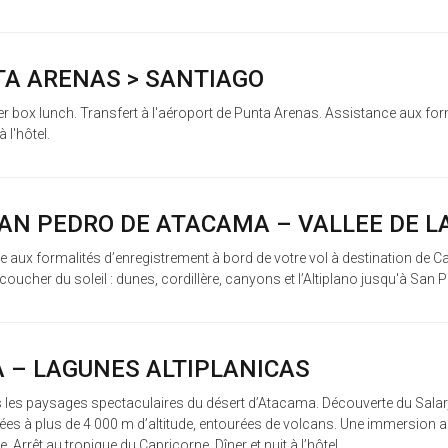
NTA ARENAS > SANTIAGO
ner box lunch. Transfert à l'aéroport de Punta Arenas. Assistance aux for
 l'hôtel.
SAN PEDRO DE ATACAMA – VALLEE DE L
nce aux formalités d’enregistrement à bord de votre vol à destination de 
u coucher du soleil : dunes, cordillère, canyons et l’Altiplano jusqu'à San Pe
A – LAGUNES ALTIPLANICAS
rs les paysages spectaculaires du désert d’Atacama. Découverte du Salar,
ées à plus de 4 000 m d’altitude, entourées de volcans. Une immersion a
e. Arrêt au tropique du Capricorne. Dîner et nuit à l’hôtel.