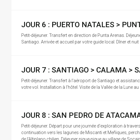
JOUR 6 : PUERTO NATALES > PU
Petit-déjeuner. Transfert en direction de Punta Arenas. Déjeu
Santiago. Arrivée et accueil par votre guide local. Dîner et nuit à
JOUR 7 : SANTIAGO > CALAMA > 
Petit-déjeuner. Transfert à l'aéroport de Santiago et assista
votre vol. Installation à l’hôtel. Visite de la Vallée de la Lune a
JOUR 8 : SAN PEDRO DE ATACAM
Petit-déjeuner. Départ pour une journée d’exploration à trave
continuation vers les lagunes de Miscanti et Meñiques, perch
de l’Altiplano chilien. Déjeuner pique-nique au village de Socair