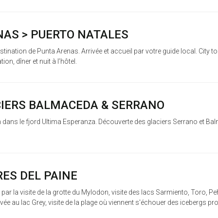
ENAS > PUERTO NATALES
estination de Punta Arenas. Arrivée et accueil par votre guide local. City t
on, dîner et nuit à l’hôtel.
ACIERS BALMACEDA & SERRANO
 dans le fjord Ultima Esperanza. Découverte des glaciers Serrano et Ba
RES DEL PAINE
 par la visite de la grotte du Mylodon, visite des lacs Sarmiento, Toro, 
rivée au lac Grey, visite de la plage où viennent s'échouer des icebergs