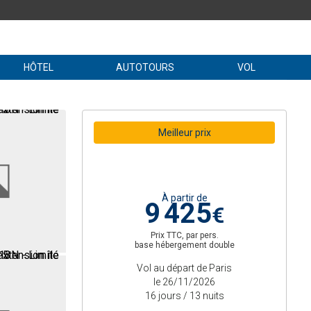
HÔTEL
AUTOTOURS
VOL
Meilleur prix
À partir de
9 425
€
Prix TTC, par pers.
base hébergement double
Vol au départ de Paris
le 26/11/2026
16 jours / 13 nuits