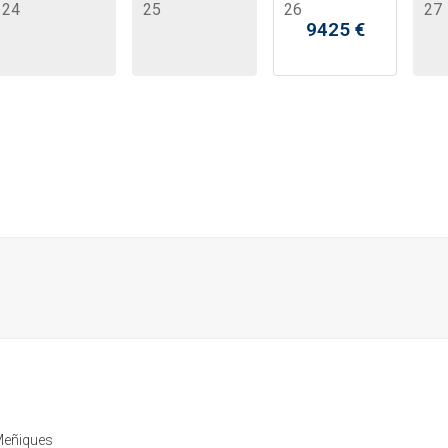
24
25
26
27
9425
€
 Meñiques