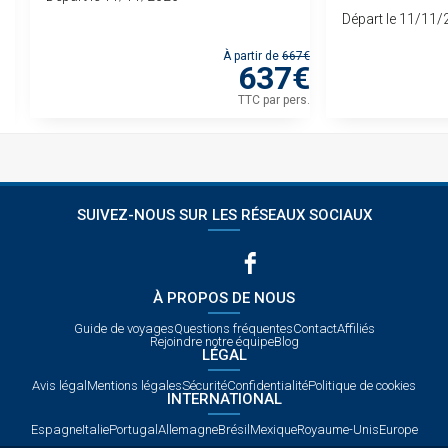
Départ le 11/11
 de
À partir de
667€
€
637€
rs.
TTC
par pers.
SUIVEZ-NOUS SUR LES RÉSEAUX SOCIAUX
À PROPOS DE NOUS
Guide de voyages
Questions fréquentes
Contact
Affiliés
Rejoindre notre équipe
Blog
LÉGAL
Avis légal
Mentions légales
Sécurité
Confidentialité
Politique de cookies
INTERNATIONAL
Espagne
Italie
Portugal
Allemagne
Brésil
Mexique
Royaume-Unis
Europe