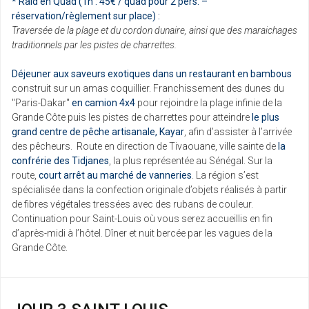
* Raid en Quad (1h : 45€ / quad pour 2 pers. –
réservation/règlement sur place) :
Traversée de la plage et du cordon dunaire, ainsi que des maraichages
traditionnels par les pistes de charrettes.
Déjeuner aux saveurs exotiques dans un restaurant en bambous
construit sur un amas coquillier. Franchissement des dunes du
"Paris-Dakar"
en camion 4x4
pour rejoindre la plage infinie de la
Grande Côte puis les pistes de charrettes pour atteindre
le plus
grand centre de pêche artisanale, Kayar
, afin d’assister à l’arrivée
des pêcheurs. Route en direction de Tivaouane, ville sainte de
la
confrérie des Tidjanes
, la plus représentée au Sénégal. Sur la
route,
court arrêt au marché de vanneries
. La région s’est
spécialisée dans la confection originale d’objets réalisés à partir
de fibres végétales tressées avec des rubans de couleur.
Continuation pour Saint-Louis où vous serez accueillis en fin
d’après-midi à l’hôtel. Dîner et nuit bercée par les vagues de la
Grande Côte.