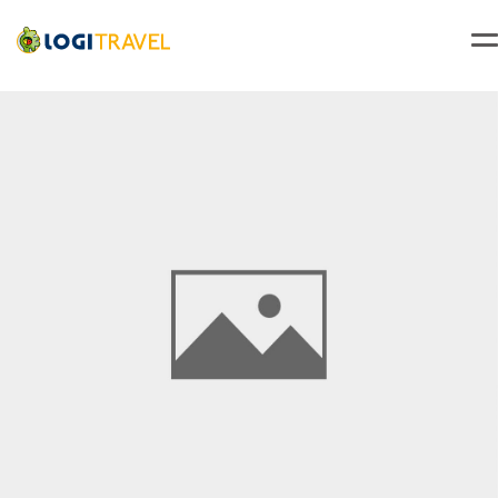
Accueil
Voyage Sénégal
Séjour Dakar
,
Séjour Saly
Découverte du Sénégal - 9J/7N - Départ les samedis - 2026