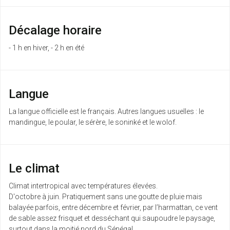
Décalage horaire
- 1 h en hiver, - 2 h en été
Langue
La langue officielle est le français. Autres langues usuelles : le
mandingue, le poular, le sérère, le soninké et le wolof.
Le climat
Climat intertropical avec températures élevées.
D'octobre à juin. Pratiquement sans une goutte de pluie mais
balayée parfois, entre décembre et février, par l’harmattan, ce vent
de sable assez frisquet et desséchant qui saupoudre le paysage,
surtout dans la moitié nord du Sénégal.