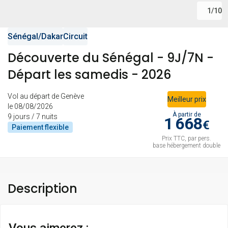
1
/
10
Sénégal
/
Dakar
Circuit
Découverte du Sénégal - 9J/7N -
Départ les samedis - 2026
Vol au départ de Genève
Meilleur prix
le 08/08/2026
À partir de
9 jours / 7 nuits
1 668
€
Paiement
flexible
Prix TTC, par pers.
base hébergement double
Description