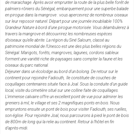
de maraichage. Après avoir emprunter la route de la plus belle forêt de
palmiers-rôniers du Sénégal, embarquement pour une superbe balade
en pirogue dans la mangrove : vous apercevrez de nombreux oiseaux
sur leur reposoir naturel. Départ pour une journée inoubliable 100%
Grandeur Nature à bord d’une pirogue motorisée. Vous déambulerez à
travers la mangrove et découvrirez les nombreuses espèces
d’oiseaux qu’elle abrite. La région du Siné Saloum, classé au
patrimoine mondial de l’Unesco est une des plus belles régions du
Sénégal. Marigots, forêts, mangroves, lagunes, cordons sableux
forment une variété riche de paysages sans compter la faune et les
oiseaux du parc national.
Déjeuner dans un écolodge au bord d’un bolong. De retour sur le
continent pour rejoindre Fadiouth, île constituée de couches de
coquillages centenaires située face à Joal. Sous la conduite d’un guide
local, visite du cimetière situé sur une colline faite de coquillages.
L’immense calvaire offre un excellent point de vue pour admirer les
greniers à mil, le village et ses 2 magnifiques ponts en bois. Nous
empruntons ensuite un pont de bois pour visiter Fadiouth, ses ruelles,
son église. Pour rejoindre Joal, nous parcourons à pied le pont de bois
de 800m de long qui la relie au continent. Retour à l’hôtel en fin
d’après-midi.