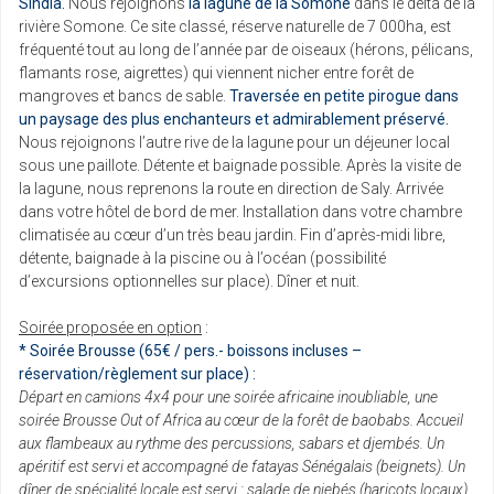
Sindia.
Nous rejoignons
la lagune de la Somone
dans le delta de la
rivière Somone. Ce site classé, réserve naturelle de 7 000ha, est
fréquenté tout au long de l’année par de oiseaux (hérons, pélicans,
flamants rose, aigrettes) qui viennent nicher entre forêt de
mangroves et bancs de sable.
Traversée en petite pirogue dans
un paysage des plus enchanteurs et admirablement préservé.
Nous rejoignons l’autre rive de la lagune pour un déjeuner local
sous une paillote. Détente et baignade possible. Après la visite de
la lagune, nous reprenons la route en direction de Saly. Arrivée
dans votre hôtel de bord de mer. Installation dans votre chambre
climatisée au cœur d’un très beau jardin. Fin d’après-midi libre,
détente, baignade à la piscine ou à l’océan (possibilité
d’excursions optionnelles sur place). Dîner et nuit.
Soirée proposée en option
:
* Soirée Brousse (65€ / pers.- boissons incluses –
réservation/règlement sur place) :
Départ en camions 4x4 pour une soirée africaine inoubliable, une
soirée Brousse Out of Africa au cœur de la forêt de baobabs. Accueil
aux flambeaux au rythme des percussions, sabars et djembés. Un
apéritif est servi et accompagné de fatayas Sénégalais (beignets). Un
dîner de spécialité locale est servi : salade de niebés (haricots locaux)