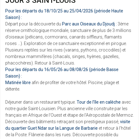
JOUR 3 SAINT-LOUIS
Pour les départs du 18/10/25 au 25/04/2026 (période Haute
Saison) :
Départ pour la découverte du
Parc aux Oiseaux du Djoudj :
3ème
réserve ornithologique mondiale, sanctuaire de plus de 3 millions
d’oiseaux (pélicans, cormorans, canards siffleurs, flamants
roses …). Exploration de ce sanctuaire exceptionnel en pirogue.
Plusieurs reptiles sur les rives (varans, pythons, crocodiles) et
nombreux mammifères (chacals, singes, hyènes, gazelles,
phacochères). Retour à Saint-Louis.
Pour les départs du 16/05/26 au 08/08/26 (période Basse
Saison) :
Matinée libre
afin de profiter de votre hôtel. Piscine, plage et
détente.
Déjeuner dans un restaurant typique.
Tour de l’île en calèche
avec
notre guide Saint-Louisien. Plus ancienne ville construite par les
français en Afrique de l'Ouest et étape de l’Aéropostale de Mermoz.
Découverte des bâtiments retraçant son prestigieux passé,
visite
du quartier Guet Ndar sur la Langue de Barbarie
et retour à l’hôtel
de la Poste. Flânerie dans les rues. Découverte possible du