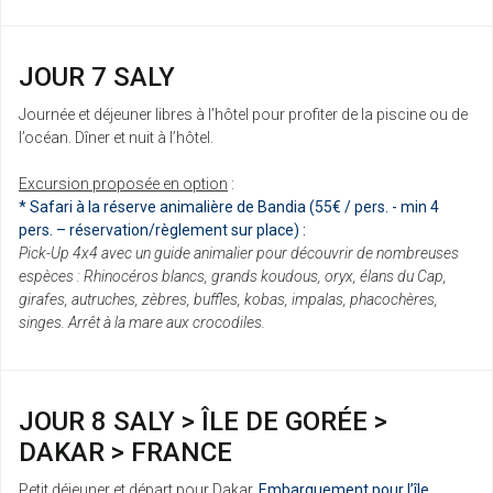
JOUR 7 SALY
Journée et déjeuner libres à l’hôtel pour profiter de la piscine ou de
l’océan. Dîner et nuit à l’hôtel.
Excursion proposée en option
:
* Safari à la réserve animalière de Bandia (55€ / pers. - min 4
pers. – réservation/règlement sur place) :
Pick-Up 4x4 avec un guide animalier pour découvrir de nombreuses
espèces : Rhinocéros blancs, grands koudous, oryx, élans du Cap,
girafes, autruches, zèbres, buffles, kobas, impalas, phacochères,
singes. Arrêt à la mare aux crocodiles.
JOUR 8 SALY > ÎLE DE GORÉE >
DAKAR > FRANCE
Petit déjeuner et départ pour Dakar.
Embarquement pour l’île