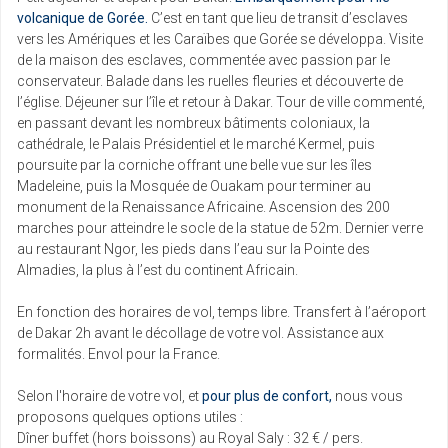
volcanique de Gorée.
C’est en tant que lieu de transit d’esclaves
vers les Amériques et les Caraïbes que Gorée se développa. Visite
de la maison des esclaves, commentée avec passion par le
conservateur. Balade dans les ruelles fleuries et découverte de
l’église. Déjeuner sur l’île et retour à Dakar. Tour de ville commenté,
en passant devant les nombreux bâtiments coloniaux, la
cathédrale, le Palais Présidentiel et le marché Kermel, puis
poursuite par la corniche offrant une belle vue sur les îles
Madeleine, puis la Mosquée de Ouakam pour terminer au
monument de la Renaissance Africaine. Ascension des 200
marches pour atteindre le socle de la statue de 52m. Dernier verre
au restaurant Ngor, les pieds dans l’eau sur la Pointe des
Almadies, la plus à l’est du continent Africain.
En fonction des horaires de vol, temps libre. Transfert à l’aéroport
de Dakar 2h avant le décollage de votre vol. Assistance aux
formalités. Envol pour la France.
Selon l'horaire de votre vol, et
pour plus de confort,
nous vous
proposons quelques options utiles :
Dîner buffet (hors boissons) au Royal Saly : 32 € / pers.