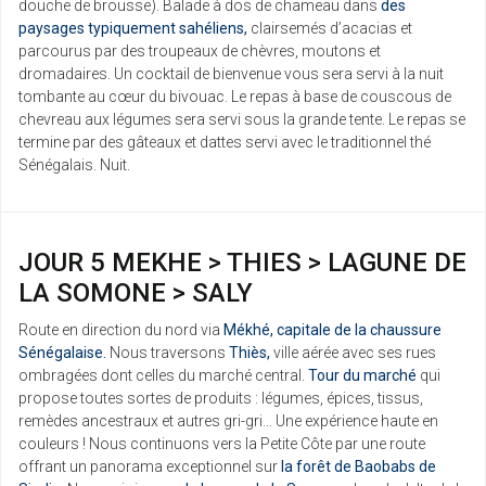
douche de brousse). Balade à dos de chameau dans
des
paysages typiquement sahéliens,
clairsemés d’acacias et
parcourus par des troupeaux de chèvres, moutons et
dromadaires. Un cocktail de bienvenue vous sera servi à la nuit
tombante au cœur du bivouac. Le repas à base de couscous de
chevreau aux légumes sera servi sous la grande tente. Le repas se
termine par des gâteaux et dattes servi avec le traditionnel thé
Sénégalais. Nuit.
JOUR 5 MEKHE > THIES > LAGUNE DE
LA SOMONE > SALY
Route en direction du nord via
Mékhé, capitale de la chaussure
Sénégalaise.
Nous traversons
Thiès,
ville aérée avec ses rues
ombragées dont celles du marché central.
Tour du marché
qui
propose toutes sortes de produits : légumes, épices, tissus,
remèdes ancestraux et autres gri-gri… Une expérience haute en
couleurs ! Nous continuons vers la Petite Côte par une route
offrant un panorama exceptionnel sur
la forêt de Baobabs de