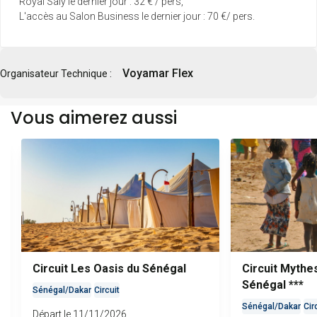
Royal Saly le dernier jour : 32 € / pers,
L'accès au Salon Business le dernier jour : 70 €/ pers.
Voyamar Flex
Organisateur Technique :
Vous aimerez aussi
Circuit Les Oasis du Sénégal
Circuit Mythe
Sénégal ***
Sénégal
/
Dakar
Circuit
Sénégal
/
Dakar
Cir
Départ le 11/11/2026