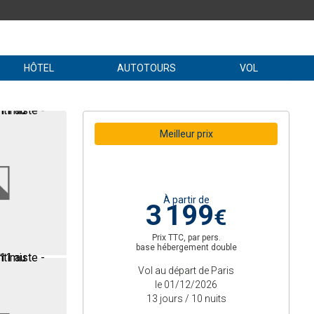
HÔTEL
AUTOTOURS
VOL
Meilleur prix
À partir de
3 199
€
Prix TTC, par pers.
base hébergement double
Vol au départ de Paris
le 01/12/2026
13 jours / 10 nuits