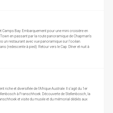
n et Camps Bay. Embarquement pour une mini croisière en
on’s Town en passant par la route panoramique de Chapman’s
ans un restaurant avec vue panoramique sur l'océan.
 (redescente à pied). Retour vers le Cap. Dîner et nuit à
che et diversifiée de l’Afrique Australe. Il s’agit du 1er
tellenbosch à Franschhoek. Découverte de Stellenbosch, la
 Franschhoek et visite du musée et du mémorial dédiés aux