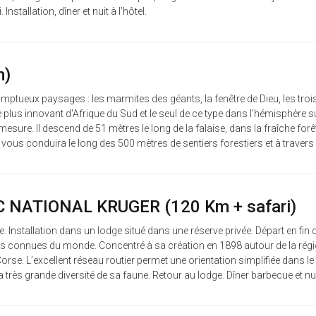
nstallation, dîner et nuit à l’hôtel.
m)
somptueux paysages : les marmites des géants, la fenêtre de Dieu, les tro
le plus innovant d'Afrique du Sud et le seul de ce type dans l'hémisphè
sure. Il descend de 51 mètres le long de la falaise, dans la fraîche fo
us conduira le long des 500 mètres de sentiers forestiers et à travers les
NATIONAL KRUGER (120 Km + safari)
e. Installation dans un lodge situé dans une réserve privée. Départ en f
plus connues du monde. Concentré à sa création en 1898 autour de la régi
Corse. L’excellent réseau routier permet une orientation simplifiée dans le 
a très grande diversité de sa faune. Retour au lodge. Dîner barbecue et nuit