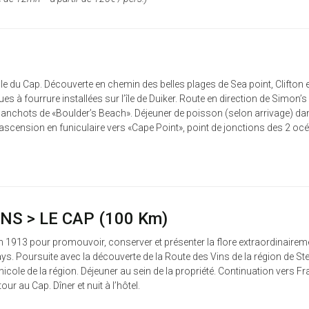
le du Cap. Découverte en chemin des belles plages de Sea point, Clifto
es à fourrure installées sur l’île de Duiker. Route en direction de Sim
manchots de «Boulder’s Beach». Déjeuner de poisson (selon arrivage) d
ension en funiculaire vers «Cape Point», point de jonctions des 2 océans
NS > LE CAP (100 Km)
913 pour promouvoir, conserver et présenter la flore extraordinairement ri
ys. Poursuite avec la découverte de la Route des Vins de la région de S
inicole de la région. Déjeuner au sein de la propriété. Continuation vers
our au Cap. Dîner et nuit à l’hôtel.