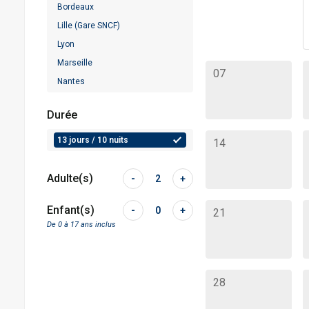
Bordeaux
Lille (Gare SNCF)
Lyon
Marseille
07
Nantes
Nice
Durée
Paris
Strasbourg (Gare SNCF)
13 jours / 10 nuits
14
Adulte(s)
-
2
+
Enfant(s)
-
0
+
21
De 0 à 17 ans inclus
28