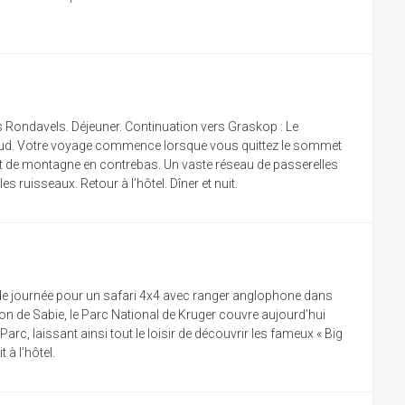
is Rondavels. Déjeuner. Continuation vers Graskop : Le
re sud. Votre voyage commence lorsque vous quittez le sommet
rêt de montagne en contrebas. Un vaste réseau de passerelles
 ruisseaux. Retour à l’hôtel. Dîner et nuit.
in de journée pour un safari 4x4 avec ranger anglophone dans
on de Sabie, le Parc National de Kruger couvre aujourd’hui
Parc, laissant ainsi tout le loisir de découvrir les fameux « Big
 à l’hôtel.