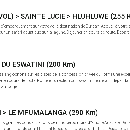
VOL) > SAINTE LUCIE > HLUHLUWE (255 
 d'embarquement sur votre vol à destination de Durban. Accueil à votre ar
our un safari aquatique sur la lagune. Déjeuner en cours de route. Dépar
DU ESWATINI (200 Km)
é anglophone sur les pistes de la concession privée qui offre une expér
 en cours de route. Route en direction du Eswatini, petit état indépendan
t au lodge.
I > LE MPUMALANGA (290 Km)
s plus grandes concentrations de rhinocéros noirs d’Afrique Australe. D
ants, une grande quantité d’antilopes, de girafes et de buffles. Déjeuner