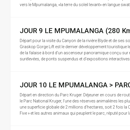
vers le Mpumalanga, «la terre du soleil levant» en langue swati. I
JOUR 9 LE MPUMALANGA (280 K
Départ pour la visite du Canyon de la rivière Blyde et de ses 
Graskop Gorge Lift est le dernier développement touristique 
de la falaise à bord d'un ascenseur panoramique conçu sur me
surélevées, de ponts suspendus et d'expositions interactives vo
JOUR 10 LE MPUMALANGA > PARC 
Départ en direction du Parc Kruger. Déjeuner en cours de rout
le Parc National Kruger, l’une des réserves animalières les 
une superficie globale de 2 millions d’hectares, soit 2 fois la 
Five » et les autres animaux qui peuplent le parc, réputé pour l