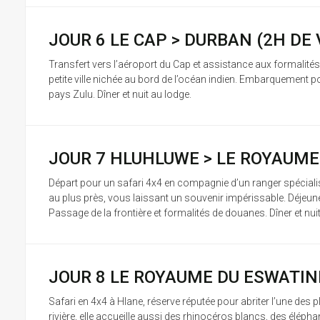
JOUR 6 LE CAP > DURBAN (2H DE 
Transfert vers l’aéroport du Cap et assistance aux formalités
petite ville nichée au bord de l’océan indien. Embarquement p
pays Zulu. Dîner et nuit au lodge.
JOUR 7 HLUHLUWE > LE ROYAUME 
Départ pour un safari 4x4 en compagnie d’un ranger spécialis
au plus près, vous laissant un souvenir impérissable. Déjeuner
Passage de la frontière et formalités de douanes. Dîner et nui
JOUR 8 LE ROYAUME DU ESWATIN
Safari en 4x4 à Hlane, réserve réputée pour abriter l’une de
rivière, elle accueille aussi des rhinocéros blancs, des éléph