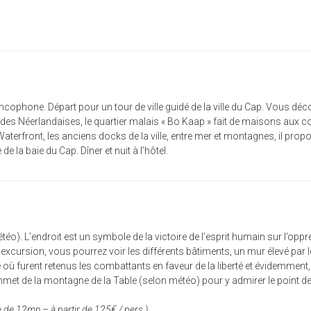
rancophone. Départ pour un tour de ville guidé de la ville du Cap. Vous d
des Néerlandaises, le quartier malais « Bo Kaap » fait de maisons aux c
aterfront, les anciens docks de la ville, entre mer et montagnes, il prop
de la baie du Cap. Dîner et nuit à l’hôtel.
éo). L’endroit est un symbole de la victoire de l’esprit humain sur l’oppress
l’excursion, vous pourrez voir les différents bâtiments, un mur élevé par 
 où furent retenus les combattants en faveur de la liberté et évidemment, l
t de la montagne de la Table (selon météo) pour y admirer le point de vue
 de 12mn – à partir de 125€ / pers.)