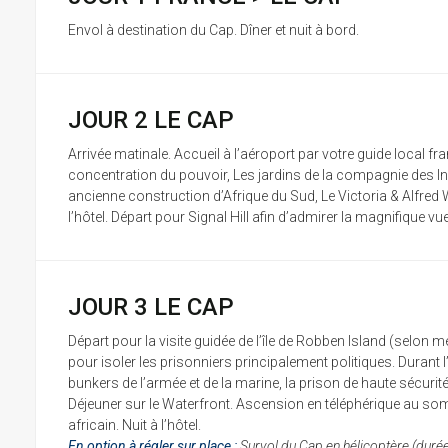
Envol à destination du Cap. Dîner et nuit à bord.
JOUR 2 LE CAP
Arrivée matinale. Accueil à l’aéroport par votre guide local f
concentration du pouvoir, Les jardins de la compagnie des In
ancienne construction d’Afrique du Sud, Le Victoria & Alfred W
l’hôtel. Départ pour Signal Hill afin d’admirer la magnifique vue 
JOUR 3 LE CAP
Départ pour la visite guidée de l’île de Robben Island (selon mét
pour isoler les prisonniers principalement politiques. Durant 
bunkers de l’armée et de la marine, la prison de haute sécurité
Déjeuner sur le Waterfront. Ascension en téléphérique au somme
africain. Nuit à l’hôtel.
En option à régler sur place :
Survol du Cap en hélicoptère (durée