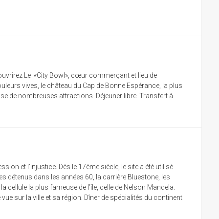
écouvrirez Le «City Bowl», cœur commerçant et lieu de
ouleurs vives, le château du Cap de Bonne Espérance, la plus
ose de nombreuses attractions. Déjeuner libre. Transfert à
ion et l’injustice. Dès le 17ème siècle, le site a été utilisé
les détenus dans les années 60, la carrière Bluestone, les
a cellule la plus fameuse de l’île, celle de Nelson Mandela.
 sur la ville et sa région. Dîner de spécialités du continent