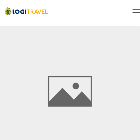
jeu.
Retour le
15
2340 €
/pers.
25/04/2027
avr.
Accueil
Voyage Costa Rica
Séjour San José
Sur la route du Costa Rica : Monteverde et Rincon de la Vieja - 12J/10N
ven.
Retour le
16
2189 €
/pers.
26/04/2027
avr.
sam.
Retour le
17
2216 €
/pers.
27/04/2027
avr.
dim.
Retour le
18
2189 €
/pers.
28/04/2027
avr.
lun.
Retour le
19
2215 €
/pers.
29/04/2027
avr.
mar.