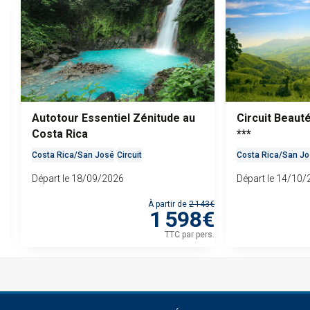
Autotour Essentiel Zénitude au
Circuit Beaut
Costa Rica
***
Costa Rica
/
San José
Circuit
Costa Rica
/
San Jo
Départ le 18/09/2026
Départ le 14/10
55€
À partir de
2 143€
€
1 598€
rs.
TTC
par pers.