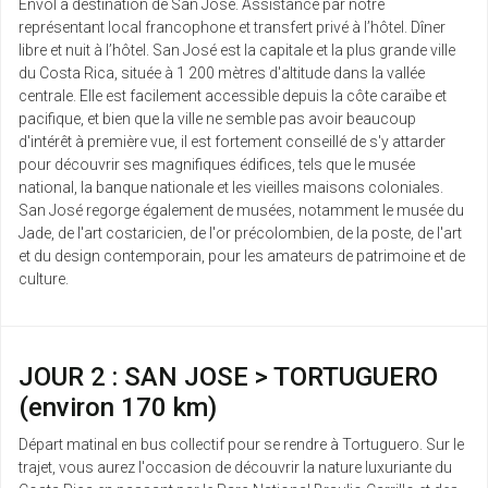
Envol à destination de San Jose. Assistance par notre
représentant local francophone et transfert privé à l’hôtel. Dîner
libre et nuit à l’hôtel. San José est la capitale et la plus grande ville
du Costa Rica, située à 1 200 mètres d'altitude dans la vallée
centrale. Elle est facilement accessible depuis la côte caraïbe et
pacifique, et bien que la ville ne semble pas avoir beaucoup
d'intérêt à première vue, il est fortement conseillé de s'y attarder
pour découvrir ses magnifiques édifices, tels que le musée
national, la banque nationale et les vieilles maisons coloniales.
San José regorge également de musées, notamment le musée du
Jade, de l'art costaricien, de l'or précolombien, de la poste, de l'art
et du design contemporain, pour les amateurs de patrimoine et de
culture.
JOUR 2 : SAN JOSE > TORTUGUERO
(environ 170 km)
Départ matinal en bus collectif pour se rendre à Tortuguero. Sur le
trajet, vous aurez l'occasion de découvrir la nature luxuriante du