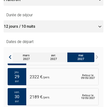
avr.
lun.
Durée de séjour
Retour le
26
2195 €
/pers.
06/05/2027
avr.
mar.
Retour le
27
2536 €
/pers.
07/05/2027
Dates de départ
avr.
mer.
mars
avr.
mai
Retour le
28
2550 €
/pers.
08/05/2027
2027
2027
2027
avr.
jeu.
Retour le
29
2322 €
/pers.
09/05/2027
avr.
ven.
Retour le
30
2189 €
/pers.
10/05/2027
avr.