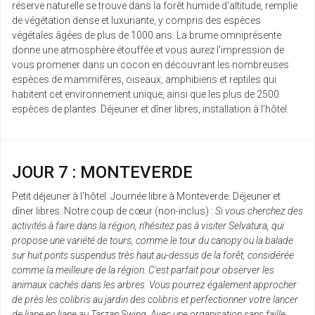
réserve naturelle se trouve dans la forêt humide d'altitude, remplie
de végétation dense et luxuriante, y compris des espèces
végétales âgées de plus de 1000 ans. La brume omniprésente
donne une atmosphère étouffée et vous aurez l'impression de
vous promener dans un cocon en découvrant les nombreuses
espèces de mammifères, oiseaux, amphibiens et reptiles qui
habitent cet environnement unique, ainsi que les plus de 2500
espèces de plantes. Déjeuner et dîner libres, installation à l’hôtel.
JOUR 7 : MONTEVERDE
Petit déjeuner à l’hôtel. Journée libre à Monteverde. Déjeuner et
dîner libres. Notre coup de cœur (non-inclus) :
Si vous cherchez des
activités à faire dans la région, n'hésitez pas à visiter Selvatura, qui
propose une variété de tours, comme le tour du canopy ou la balade
sur huit ponts suspendus très haut au-dessus de la forêt, considérée
comme la meilleure de la région. C'est parfait pour observer les
animaux cachés dans les arbres. Vous pourrez également approcher
de près les colibris au jardin des colibris et perfectionner votre lancer
de liane en liane au Tarzan Swing. Avec une organisation sans faille,