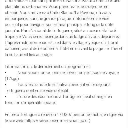
Costa Rica en passant par le Parc National Braulio Carrillo et des
plantations de bananes. Vous prendrez le petit-déjeuner en
chemin. Vous arriverez à Caño Blanco/La Pavona, où vous
embarquerez sur une grande pirogue motorisée en service
collectif pour naviguer sur le canal principal le long de la côte
jusqu'au Parc National de Tortuguero, situé au cœur de la forêt
tropicale. Vous serez hébergé dans un lodge où vous déjeunerez.
L'après-midi, promenade à pied dans le village typique du littoral
caribéen, avant de retourner à l'hôtel en suivant la plage. Le dîner et
la nuit auront lieu au lodge.
Information sur le déroulement du programme :
• Nous vous conseillons de prévoir un petit sac de voyage
(12kgs).
• Tous les transferts en bateau pendant votre séjour à
Tortuguero sont en service collectif.
• L’ordre des excursions à Tortuguero peut changer en
fonction d’impératifs locaux.
​​​​​​​Entrée à Tortuguero (environ 17 USD/ personne - achat en ligne via
le site web : https://serviciosenlinea.sinac.go.cr).