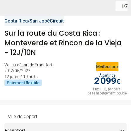
Retour le
20
2793 €
/pers.
30/04/2027
1
/
7
avr.
Costa Rica
/
San José
Circuit
mer.
Retour le
21
2552 €
/pers.
01/05/2027
Sur la route du Costa Rica :
avr.
Monteverde et Rincon de la Vieja
jeu.
- 12J/10N
Retour le
22
2798 €
/pers.
02/05/2027
avr.
Vol au départ de Francfort
Meilleur prix
le 02/05/2027
ven.
À partir de
Retour le
12 jours / 10 nuits
23
2245 €
2 099
/pers.
03/05/2027
€
Paiement
flexible
avr.
Prix TTC, par pers.
base hébergement double
sam.
Retour le
24
2291 €
/pers.
04/05/2027
avr.
Ville de départ
dim.
Retour le
25
2189 €
/pers.
05/05/2027